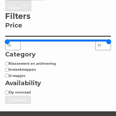
Sluiten
Filters
Price
Category
Klassement en archivering
Categorie
Insteekmappen
U-mapjes
Availability
Op voorraad
Beschikbaarheid
Toepassen