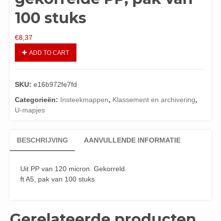
100 stuks
€
8,37
ADD TO CART
SKU:
e16b972fe7fd
Categorieën:
Insteekmappen
,
Klassement en archivering
,
U-mapjes
BESCHRIJVING
AANVULLENDE INFORMATIE
Uit PP van 120 micron. Gekorreld.
ft A5, pak van 100 stuks
Gerelateerde producten