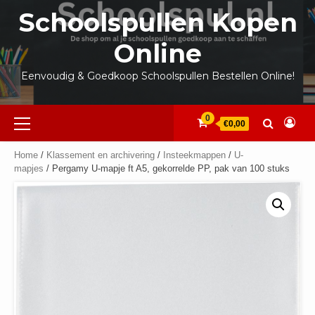
Ga
Schoolspullen Kopen
naar
de
Online
inhoud
Eenvoudig & Goedkoop Schoolspullen Bestellen Online!
Primair
0
€0,00
menu
Home
/
Klassement en archivering
/
Insteekmappen
/
U-
mapjes
/ Pergamy U-mapje ft A5, gekorrelde PP, pak van 100 stuks