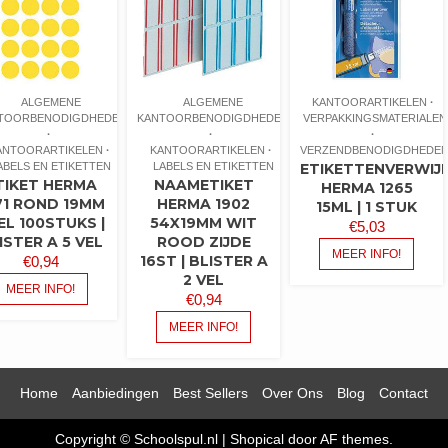
ALGEMENE
ALGEMENE
KANTOORARTIKELEN
TOORBENODIGDHEDEN
KANTOORBENODIGDHEDEN
VERPAKKINGSMATERIALEN
ANTOORARTIKELEN
KANTOORARTIKELEN
VERZENDBENODIGDHEDE
ABELS EN ETIKETTEN
LABELS EN ETIKETTEN
ETIKETTENVERWIJ
TIKET HERMA
NAAMETIKET
HERMA 1265
71 ROND 19MM
HERMA 1902
15ML | 1 STUK
EL 100STUKS |
54X19MM WIT
€
5,03
ISTER A 5 VEL
ROOD ZIJDE
MEER INFO!
16ST | BLISTER A
€
0,94
2 VEL
MEER INFO!
€
0,94
MEER INFO!
Home
Aanbiedingen
Best Sellers
Over Ons
Blog
Contact
Copyright © Schoolspul.nl
|
Shopical
door AF themes.