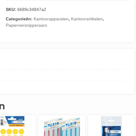
SKU:
6689c34847a2
Categorieën:
Kantoorapparaten
,
Kantoorartikelen
,
Papierversnipperaars
n