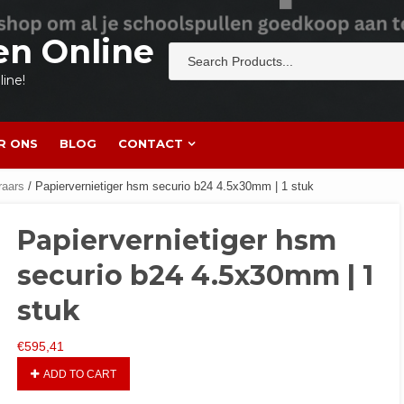
en Online
ine!
R ONS
BLOG
CONTACT
raars
/ Papiervernietiger hsm securio b24 4.5x30mm | 1 stuk
Papiervernietiger hsm
securio b24 4.5x30mm | 1
stuk
€
595,41
ADD TO CART