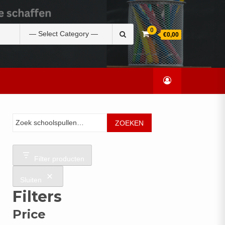
Zoek
0
€0,00
naar:
Zoeken
ZOEKEN
Filter producten
Sluiten
Filters
Price