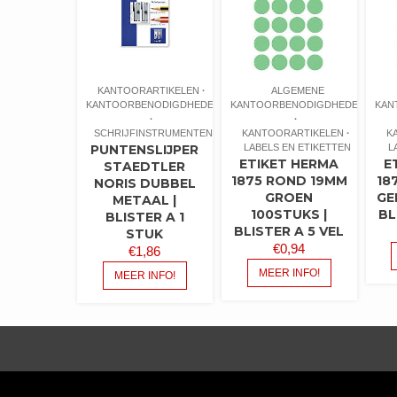
KANTOORARTIKELEN
ALGEMENE
KANTOORBENODIGDHEDEN
KANTOORBENODIGDHEDEN
KAN
SCHRIJFINSTRUMENTEN
KANTOORARTIKELEN
K
PUNTENSLIJPER
LABELS EN ETIKETTEN
L
ETIKET HERMA
E
STAEDTLER
1875 ROND 19MM
18
NORIS DUBBEL
GROEN
GE
METAAL |
100STUKS |
BL
BLISTER A 1
BLISTER A 5 VEL
STUK
€
0,94
€
1,86
MEER INFO!
MEER INFO!