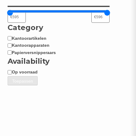
Category
Kantoorartikelen
Categorie
Kantoorapparaten
Papierversnipperaars
Availability
Op voorraad
Beschikbaarheid
Toepassen