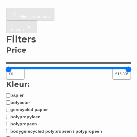
Filter producten
Sluiten
Filters
Price
Kleur:
papier
Materiaal:
polyester
gerecycled papier
polypropyleen
polypropeen
bodygerecycled polypropeen / polypropeen