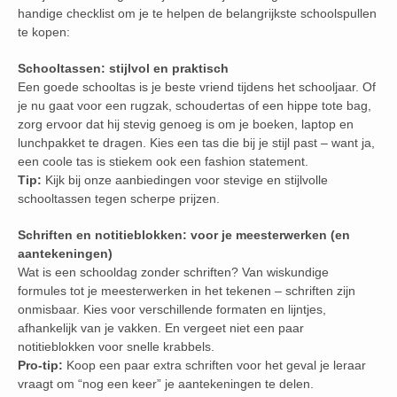
handige checklist om je te helpen de belangrijkste schoolspullen
te kopen:
Schooltassen: stijlvol en praktisch
Een goede schooltas is je beste vriend tijdens het schooljaar. Of
je nu gaat voor een rugzak, schoudertas of een hippe tote bag,
zorg ervoor dat hij stevig genoeg is om je boeken, laptop en
lunchpakket te dragen. Kies een tas die bij je stijl past – want ja,
een coole tas is stiekem ook een fashion statement.
Tip:
Kijk bij onze aanbiedingen voor stevige en stijlvolle
schooltassen tegen scherpe prijzen.
Schriften en notitieblokken: voor je meesterwerken (en
aantekeningen)
Wat is een schooldag zonder schriften? Van wiskundige
formules tot je meesterwerken in het tekenen – schriften zijn
onmisbaar. Kies voor verschillende formaten en lijntjes,
afhankelijk van je vakken. En vergeet niet een paar
notitieblokken voor snelle krabbels.
Pro-tip:
Koop een paar extra schriften voor het geval je leraar
vraagt om “nog een keer” je aantekeningen te delen.