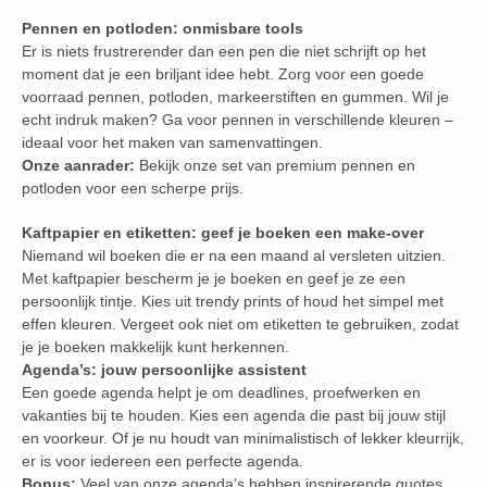
Pennen en potloden: onmisbare tools
Er is niets frustrerender dan een pen die niet schrijft op het
moment dat je een briljant idee hebt. Zorg voor een goede
voorraad pennen, potloden, markeerstiften en gummen. Wil je
echt indruk maken? Ga voor pennen in verschillende kleuren –
ideaal voor het maken van samenvattingen.
Onze aanrader:
Bekijk onze set van premium pennen en
potloden voor een scherpe prijs.
Kaftpapier en etiketten: geef je boeken een make-over
Niemand wil boeken die er na een maand al versleten uitzien.
Met kaftpapier bescherm je je boeken en geef je ze een
persoonlijk tintje. Kies uit trendy prints of houd het simpel met
effen kleuren. Vergeet ook niet om etiketten te gebruiken, zodat
je je boeken makkelijk kunt herkennen.
Agenda’s: jouw persoonlijke assistent
Een goede agenda helpt je om deadlines, proefwerken en
vakanties bij te houden. Kies een agenda die past bij jouw stijl
en voorkeur. Of je nu houdt van minimalistisch of lekker kleurrijk,
er is voor iedereen een perfecte agenda.
Bonus:
Veel van onze agenda’s hebben inspirerende quotes