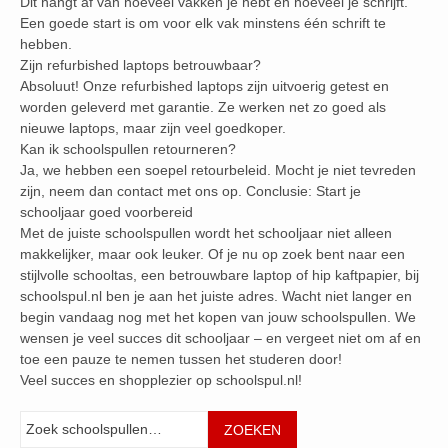
Dit hangt af van hoeveel vakken je hebt en hoeveel je schrijft.
Een goede start is om voor elk vak minstens één schrift te
hebben.
Zijn refurbished laptops betrouwbaar?
Absoluut! Onze refurbished laptops zijn uitvoerig getest en
worden geleverd met garantie. Ze werken net zo goed als
nieuwe laptops, maar zijn veel goedkoper.
Kan ik schoolspullen retourneren?
Ja, we hebben een soepel retourbeleid. Mocht je niet tevreden
zijn, neem dan contact met ons op. Conclusie: Start je
schooljaar goed voorbereid
Met de juiste schoolspullen wordt het schooljaar niet alleen
makkelijker, maar ook leuker. Of je nu op zoek bent naar een
stijlvolle schooltas, een betrouwbare laptop of hip kaftpapier, bij
schoolspul.nl ben je aan het juiste adres. Wacht niet langer en
begin vandaag nog met het kopen van jouw schoolspullen. We
wensen je veel succes dit schooljaar – en vergeet niet om af en
toe een pauze te nemen tussen het studeren door!
Veel succes en shopplezier op schoolspul.nl!
Zoeken
ZOEKEN