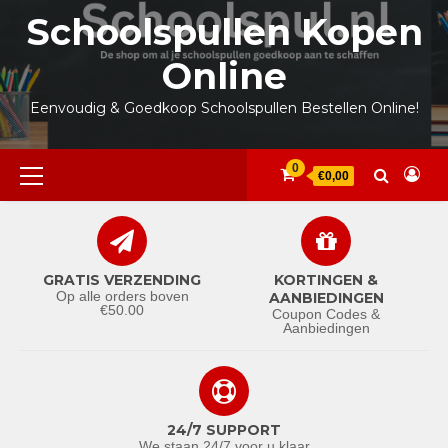
Ga
Schoolspullen Kopen
naar
de
Online
inhoud
Eenvoudig & Goedkoop Schoolspullen Bestellen Online!
Primair
0
€0,00
menu
GRATIS VERZENDING
KORTINGEN &
Op alle orders boven
AANBIEDINGEN
€50.00
Coupon Codes &
Aanbiedingen
24/7 SUPPORT
We staan 24/7 voor u klaar