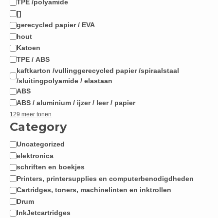
TPE /polyamide
[]
gerecycled papier / EVA
hout
Katoen
TPE / ABS
kaftkarton /vullinggerecycled papier /spiraalstaal
/sluitingpolyamide / elastaan
ABS
ABS / aluminium / ijzer / leer / papier
129 meer tonen
Category
Uncategorized
Categorie
elektronica
schriften en boekjes
Printers, printersupplies en computerbenodigdheden
Cartridges, toners, machinelinten en inktrollen
Drum
InkJetcartridges