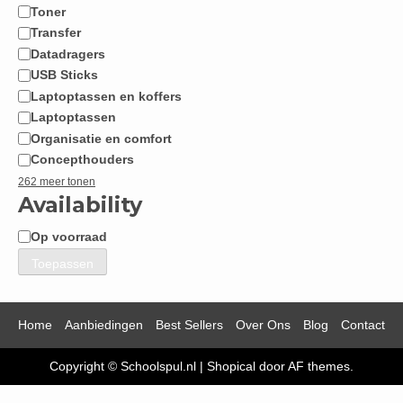
Toner
Transfer
Datadragers
USB Sticks
Laptoptassen en koffers
Laptoptassen
Organisatie en comfort
Concepthouders
262 meer tonen
Availability
Op voorraad
Beschikbaarheid
Toepassen
Home
Aanbiedingen
Best Sellers
Over Ons
Blog
Contact
Copyright © Schoolspul.nl
|
Shopical
door AF themes.