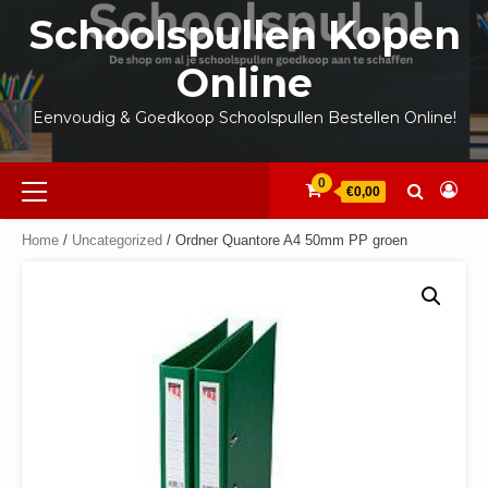
Ga
Schoolspullen Kopen
naar
de
Online
inhoud
Eenvoudig & Goedkoop Schoolspullen Bestellen Online!
Primair
0
€0,00
menu
Home
/
Uncategorized
/ Ordner Quantore A4 50mm PP groen