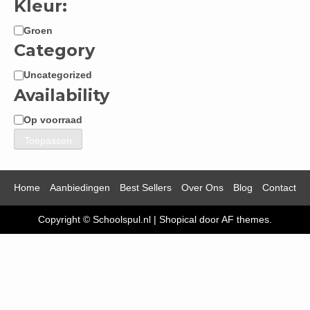
Kleur:
Groen
Kleur:
Category
Uncategorized
Categorie
Availability
Op voorraad
Beschikbaarheid
Toepassen
Home
Aanbiedingen
Best Sellers
Over Ons
Blog
Contact
Copyright © Schoolspul.nl
|
Shopical
door AF themes.