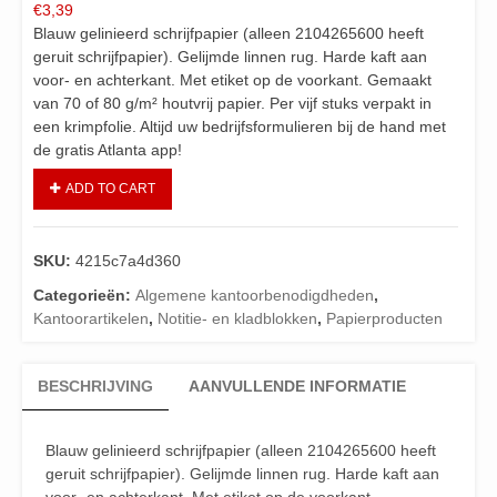
€
3,39
Blauw gelinieerd schrijfpapier (alleen 2104265600 heeft
geruit schrijfpapier). Gelijmde linnen rug. Harde kaft aan
voor- en achterkant. Met etiket op de voorkant. Gemaakt
van 70 of 80 g/m² houtvrij papier. Per vijf stuks verpakt in
een krimpfolie. Altijd uw bedrijfsformulieren bij de hand met
de gratis Atlanta app!
ADD TO CART
SKU:
4215c7a4d360
Categorieën:
Algemene kantoorbenodigdheden
,
Kantoorartikelen
,
Notitie- en kladblokken
,
Papierproducten
BESCHRIJVING
AANVULLENDE INFORMATIE
Blauw gelinieerd schrijfpapier (alleen 2104265600 heeft
geruit schrijfpapier). Gelijmde linnen rug. Harde kaft aan
voor- en achterkant. Met etiket op de voorkant.