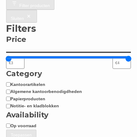
Filter producten
Sluiten
Filters
Price
Category
Kantoorartikelen
Categorie
Algemene kantoorbenodigdheden
Papierproducten
Notitie- en kladblokken
Availability
Op voorraad
Beschikbaarheid
Toepassen