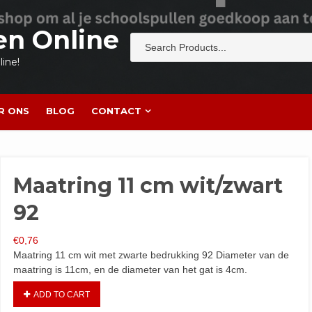
en Online
ine!
R ONS
BLOG
CONTACT
Maatring 11 cm wit/zwart
92
€
0,76
Maatring 11 cm wit met zwarte bedrukking 92 Diameter van de
maatring is 11cm, en de diameter van het gat is 4cm.
ADD TO CART