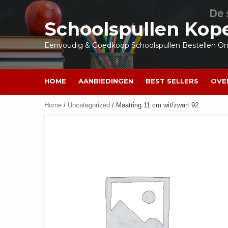
Ga
naar
Schoolspullen Kop
de
inhoud
Eenvoudig & Goedkoop Schoolspullen Bestellen Onl
HOME
AANBIEDINGEN
BEST SELLERS
OVE
Home
/
Uncategorized
/ Maatring 11 cm wit/zwart 92