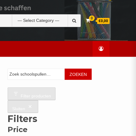
Zoek
0
€0,00
naar:
Zoeken
ZOEKEN
Filter producten
Sluiten
Filters
Price