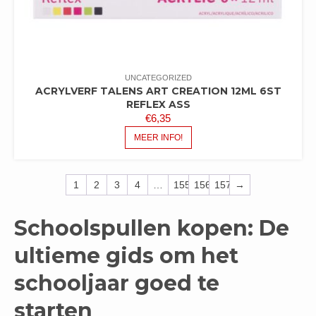
UNCATEGORIZED
ACRYLVERF TALENS ART CREATION 12ML 6ST
REFLEX ASS
€
6,35
MEER INFO!
1
2
3
4
…
155
156
157
→
Schoolspullen kopen: De
ultieme gids om het
schooljaar goed te
starten