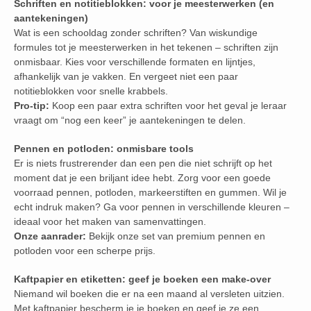
Schriften en notitieblokken: voor je meesterwerken (en
aantekeningen)
Wat is een schooldag zonder schriften? Van wiskundige
formules tot je meesterwerken in het tekenen – schriften zijn
onmisbaar. Kies voor verschillende formaten en lijntjes,
afhankelijk van je vakken. En vergeet niet een paar
notitieblokken voor snelle krabbels.
Pro-tip:
Koop een paar extra schriften voor het geval je leraar
vraagt om “nog een keer” je aantekeningen te delen.
Pennen en potloden: onmisbare tools
Er is niets frustrerender dan een pen die niet schrijft op het
moment dat je een briljant idee hebt. Zorg voor een goede
voorraad pennen, potloden, markeerstiften en gummen. Wil je
echt indruk maken? Ga voor pennen in verschillende kleuren –
ideaal voor het maken van samenvattingen.
Onze aanrader:
Bekijk onze set van premium pennen en
potloden voor een scherpe prijs.
Kaftpapier en etiketten: geef je boeken een make-over
Niemand wil boeken die er na een maand al versleten uitzien.
Met kaftpapier bescherm je je boeken en geef je ze een