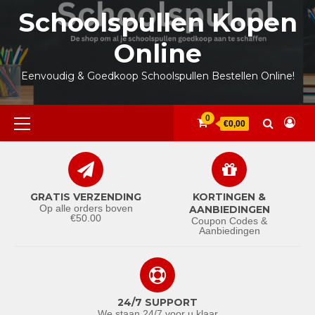
Ga
Schoolspullen Kopen
naar
de
Online
inhoud
Eenvoudig & Goedkoop Schoolspullen Bestellen Online!
Primair
0
€0,00
menu
GRATIS VERZENDING
KORTINGEN &
Op alle orders boven
AANBIEDINGEN
€50.00
Coupon Codes &
Aanbiedingen
24/7 SUPPORT
We staan 24/7 voor u klaar