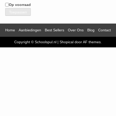
Op voorraad
Beschikbaarheid
Toepassen
Home
Aanbiedingen
Best Sellers
Over Ons
Blog
Contact
Copyright © Schoolspul.nl
|
Shopical
door AF themes.