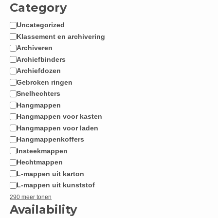
Category
Uncategorized
Categorie
Klassement en archivering
Archiveren
Archiefbinders
Archiefdozen
Gebroken ringen
Snelhechters
Hangmappen
Hangmappen voor kasten
Hangmappen voor laden
Hangmappenkoffers
Insteekmappen
Hechtmappen
L-mappen uit karton
L-mappen uit kunststof
290 meer tonen
Availability