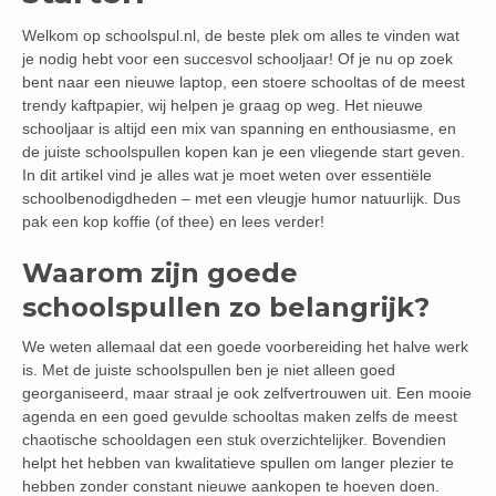
Welkom op schoolspul.nl, de beste plek om alles te vinden wat
je nodig hebt voor een succesvol schooljaar! Of je nu op zoek
bent naar een nieuwe laptop, een stoere schooltas of de meest
trendy kaftpapier, wij helpen je graag op weg. Het nieuwe
schooljaar is altijd een mix van spanning en enthousiasme, en
de juiste schoolspullen kopen kan je een vliegende start geven.
In dit artikel vind je alles wat je moet weten over essentiële
schoolbenodigdheden – met een vleugje humor natuurlijk. Dus
pak een kop koffie (of thee) en lees verder!
Waarom zijn goede
schoolspullen zo belangrijk?
We weten allemaal dat een goede voorbereiding het halve werk
is. Met de juiste schoolspullen ben je niet alleen goed
georganiseerd, maar straal je ook zelfvertrouwen uit. Een mooie
agenda en een goed gevulde schooltas maken zelfs de meest
chaotische schooldagen een stuk overzichtelijker. Bovendien
helpt het hebben van kwalitatieve spullen om langer plezier te
hebben zonder constant nieuwe aankopen te hoeven doen.