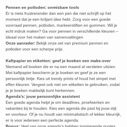
Pennen en potloden: onmisbare tools
Er is niets frustrerender dan een pen die niet schrijft op het
moment dat je een briljant idee hebt. Zorg voor een goede
voorraad pennen, potloden, markeerstiften en gummen. Wil je
echt indruk maken? Ga voor pennen in verschillende kleuren –
ideaal voor het maken van samenvattingen.
Onze aanrader:
Bekijk onze set van premium pennen en
potloden voor een scherpe prijs.
Kaftpapier en etiketten: geef je boeken een make-over
Niemand wil boeken die er na een maand al versleten uitzien.
Met kaftpapier bescherm je je boeken en geef je ze een
persoonlijk tintje. Kies uit trendy prints of houd het simpel met
effen kleuren. Vergeet ook niet om etiketten te gebruiken, zodat
je je boeken makkelijk kunt herkennen.
Agenda’s: jouw persoonlijke assistent
Een goede agenda helpt je om deadlines, proefwerken en
vakanties bij te houden. Kies een agenda die past bij jouw stijl
en voorkeur. Of je nu houdt van minimalistisch of lekker kleurrijk,
er is voor iedereen een perfecte agenda.
Bonus:
Veel van onze agenda’s hebben inspirerende quotes