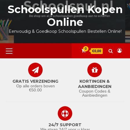
Ga
Schoolspullen Kopen
naar
de
Online
inhoud
Eenvoudig & Goedkoop Schoolspullen Bestellen Online!
Primair
0
€0,00
menu
GRATIS VERZENDING
KORTINGEN &
Op alle orders boven
AANBIEDINGEN
€50.00
Coupon Codes &
Aanbiedingen
24/7 SUPPORT
We staan 24/7 voor u klaar