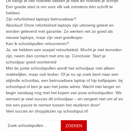
Dit hangt af van hoeveel vakken je hebt en hoeveel je schrijft.
Een goede start is om voor elk vak minstens één schrift te
hebben.
Zijn refurbished laptops betrouwbaar?
Absoluut! Onze refurbished laptops zijn uitvoerig getest en
worden geleverd met garantie. Ze werken net zo goed als
nieuwe laptops, maar zijn veel goedkoper.
Kan ik schoolspullen retourneren?
Ja, we hebben een soepel retourbeleid. Mocht je niet tevreden
zijn, neem dan contact met ons op. Conclusie: Start je
schooljaar goed voorbereid
Met de juiste schoolspullen wordt het schooljaar niet alleen
makkelijker, maar ook leuker. Of je nu op zoek bent naar een
stijlvolle schooltas, een betrouwbare laptop of hip kaftpapier, bij
schoolspul.nl ben je aan het juiste adres. Wacht niet langer en
begin vandaag nog met het kopen van jouw schoolspullen. We
wensen je veel succes dit schooljaar – en vergeet niet om af en
toe een pauze te nemen tussen het studeren door!
Veel succes en shopplezier op schoolspul.nl!
Zoeken
ZOEKEN