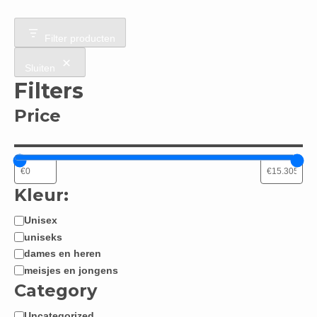
Filter producten
Sluiten
Filters
Price
Kleur:
Unisex
Jongen
uniseks
/
dames en heren
Meisje:
meisjes en jongens
Category
Uncategorized