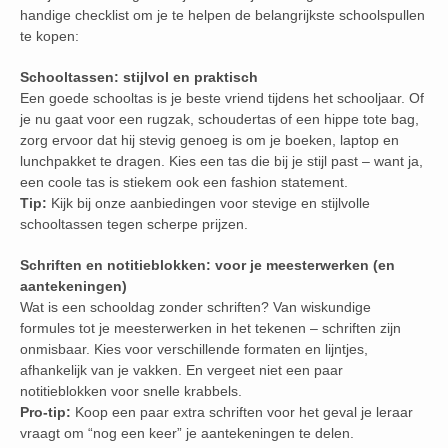
handige checklist om je te helpen de belangrijkste schoolspullen
te kopen:
Schooltassen: stijlvol en praktisch
Een goede schooltas is je beste vriend tijdens het schooljaar. Of
je nu gaat voor een rugzak, schoudertas of een hippe tote bag,
zorg ervoor dat hij stevig genoeg is om je boeken, laptop en
lunchpakket te dragen. Kies een tas die bij je stijl past – want ja,
een coole tas is stiekem ook een fashion statement.
Tip:
Kijk bij onze aanbiedingen voor stevige en stijlvolle
schooltassen tegen scherpe prijzen.
Schriften en notitieblokken: voor je meesterwerken (en
aantekeningen)
Wat is een schooldag zonder schriften? Van wiskundige
formules tot je meesterwerken in het tekenen – schriften zijn
onmisbaar. Kies voor verschillende formaten en lijntjes,
afhankelijk van je vakken. En vergeet niet een paar
notitieblokken voor snelle krabbels.
Pro-tip:
Koop een paar extra schriften voor het geval je leraar
vraagt om “nog een keer” je aantekeningen te delen.