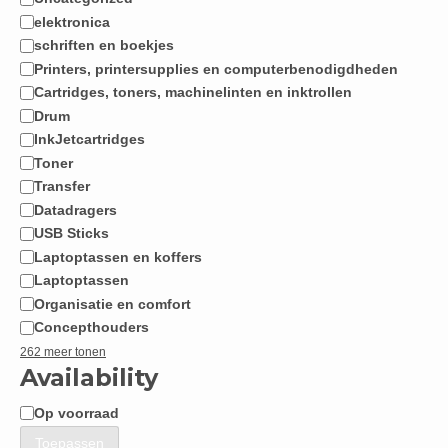
Categorie
elektronica
schriften en boekjes
Printers, printersupplies en computerbenodigdheden
Cartridges, toners, machinelinten en inktrollen
Drum
InkJetcartridges
Toner
Transfer
Datadragers
USB Sticks
Laptoptassen en koffers
Laptoptassen
Organisatie en comfort
Concepthouders
262 meer tonen
Availability
Op voorraad
Beschikbaarheid
Toepassen