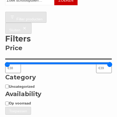
ZOEKEN
Filter producten
Sluiten
Filters
Price
Category
Uncategorized
Categorie
Availability
Op voorraad
Beschikbaarheid
Toepassen