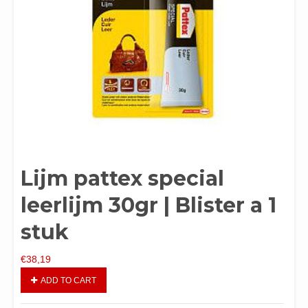
Lijm pattex special
leerlijm 30gr | Blister a 1
stuk
€
38,19
ADD TO CART