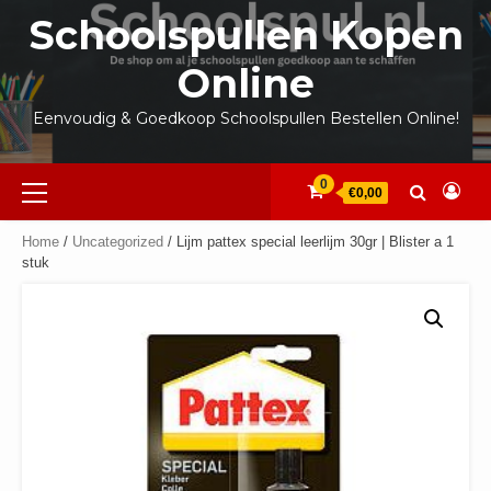
Ga
Schoolspullen Kopen
naar
de
Online
inhoud
Eenvoudig & Goedkoop Schoolspullen Bestellen Online!
Primair
0
€0,00
menu
Home
/
Uncategorized
/ Lijm pattex special leerlijm 30gr | Blister a 1
stuk