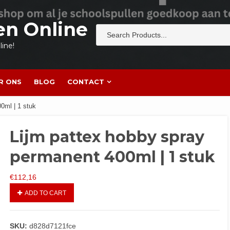
en Online
ine!
R ONS
BLOG
CONTACT
0ml | 1 stuk
Lijm pattex hobby spray
permanent 400ml | 1 stuk
€
112,16
ADD TO CART
SKU:
d828d7121fce