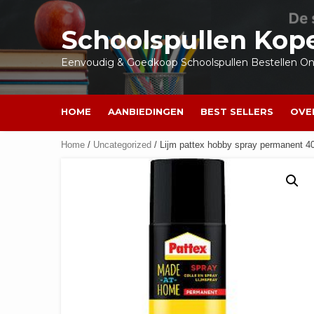
Ga
naar
Schoolspullen Kop
de
inhoud
Eenvoudig & Goedkoop Schoolspullen Bestellen Onl
HOME
AANBIEDINGEN
BEST SELLERS
OVE
Home
/
Uncategorized
/ Lijm pattex hobby spray permanent 40