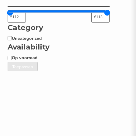
Category
Uncategorized
Categorie
Availability
Op voorraad
Beschikbaarheid
Toepassen