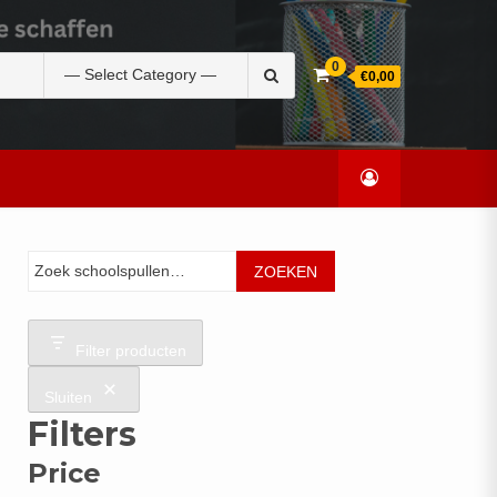
Zoek
0
€0,00
naar:
Zoeken
ZOEKEN
Filter producten
Sluiten
Filters
Price