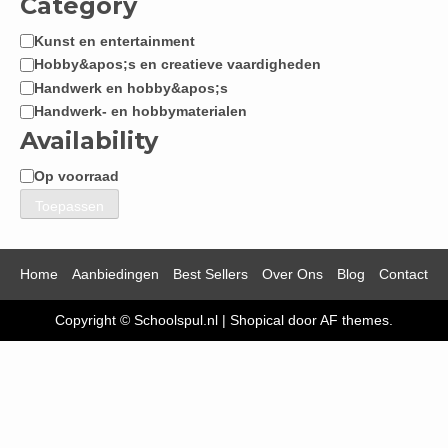
Category
Kunst en entertainment
Categorie
Hobby&apos;s en creatieve vaardigheden
Handwerk en hobby&apos;s
Handwerk- en hobbymaterialen
Availability
Op voorraad
Beschikbaarheid
Toepassen
Home
Aanbiedingen
Best Sellers
Over Ons
Blog
Contact
Copyright © Schoolspul.nl
|
Shopical
door AF themes.