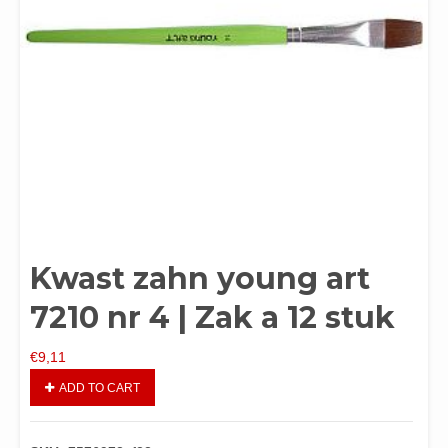
Kwast zahn young art
7210 nr 4 | Zak a 12 stuk
€
9,11
ADD TO CART