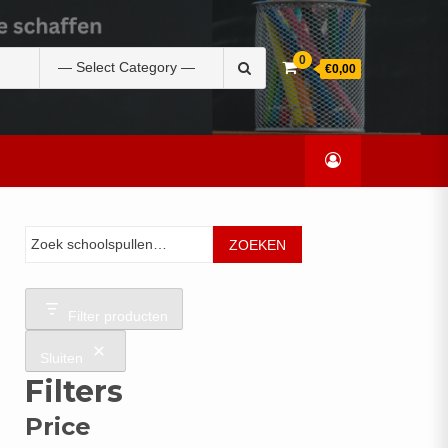
Zoek
0
€0,00
naar:
Zoeken
ZOEKEN
Filter producten
Sluiten
Filters
Price