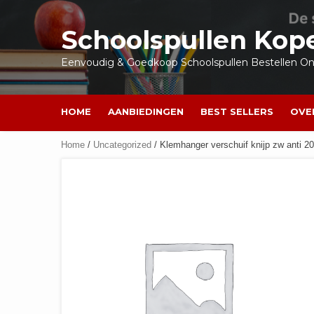
Ga
naar
Schoolspullen Kop
de
inhoud
Eenvoudig & Goedkoop Schoolspullen Bestellen Onl
HOME
AANBIEDINGEN
BEST SELLERS
OVE
Home
/
Uncategorized
/ Klemhanger verschuif knijp zw anti 2