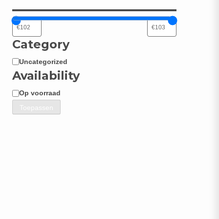
Category
Uncategorized
Categorie
Availability
Op voorraad
Beschikbaarheid
Toepassen