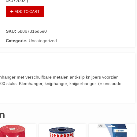
05072002 )
ADD TO CART
SKU:
5b8b7316d5e0
Categorie:
Uncategorized
hanger met verschuifbare metalen anti-slip knijpers voorzien
100 stuks. Klemhanger, knijphanger, knijperhanger. (= ons oude
n