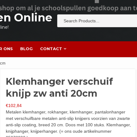
en Online
ine!
R ONS
BLOG
CONTACT
0cm
Klemhanger verschuif
knijp zw anti 20cm
€
102,84
Metalen klemhanger, rokhanger, klemhanger, pantalonhanger
met verschuifbare metalen anti-slip knijpers voorzien van zwarte
anti-slip coating, breed 20 cm. Doos met 100 stuks. Klemhanger,
knijphanger, knijperhanger. (= ons oude artikelnummer