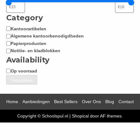
Category
Kantoorartikelen
Categorie
Algemene kantoorbenodigdheden
Papierproducten
Notitie- en kladblokken
Availability
Op voorraad
Beschikbaarheid
Toepassen
Home
Aanbiedingen
Best Sellers
Over Ons
Blog
Contact
Copyright © Schoolspul.nl
|
Shopical
door AF themes.