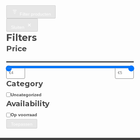
Filter producten
Sluiten
Filters
Price
Category
Uncategorized
Categorie
Availability
Op voorraad
Beschikbaarheid
Toepassen