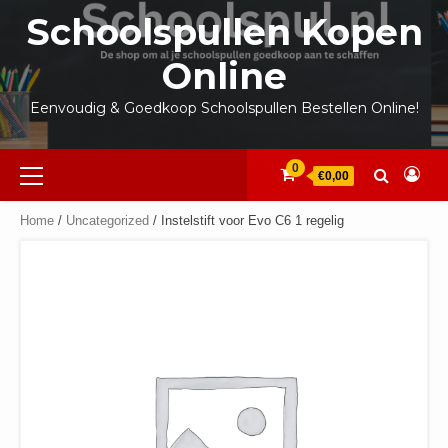
Ga
Schoolspullen Kopen
naar
de
Online
inhoud
Eenvoudig & Goedkoop Schoolspullen Bestellen Online!
Primair
0
€0,00
menu
Home
/
Uncategorized
/ Instelstift voor Evo C6 1 regelig