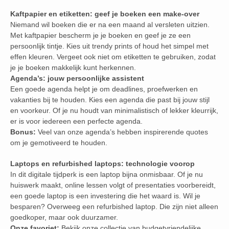
Kaftpapier en etiketten: geef je boeken een make-over
Niemand wil boeken die er na een maand al versleten uitzien.
Met kaftpapier bescherm je je boeken en geef je ze een
persoonlijk tintje. Kies uit trendy prints of houd het simpel met
effen kleuren. Vergeet ook niet om etiketten te gebruiken, zodat
je je boeken makkelijk kunt herkennen.
Agenda’s: jouw persoonlijke assistent
Een goede agenda helpt je om deadlines, proefwerken en
vakanties bij te houden. Kies een agenda die past bij jouw stijl
en voorkeur. Of je nu houdt van minimalistisch of lekker kleurrijk,
er is voor iedereen een perfecte agenda.
Bonus:
Veel van onze agenda’s hebben inspirerende quotes
om je gemotiveerd te houden.
Laptops en refurbished laptops: technologie voorop
In dit digitale tijdperk is een laptop bijna onmisbaar. Of je nu
huiswerk maakt, online lessen volgt of presentaties voorbereidt,
een goede laptop is een investering die het waard is. Wil je
besparen? Overweeg een refurbished laptop. Die zijn niet alleen
goedkoper, maar ook duurzamer.
Onze favoriet:
Bekijk onze collectie van budgetvriendelijke