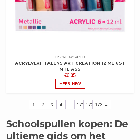
UNCATEGORIZED
ACRYLVERF TALENS ART CREATION 12 ML 6ST
MTL ASS
€
6,35
MEER INFO!
1
2
3
4
…
171
172
173
→
Schoolspullen kopen: De
ultieme gids om het