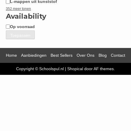
L-mappen uit kunststof
352 meer tonen
Availability
Op voorraad
Beschikbaarheid
Toepassen
Home
Aanbiedingen
Best Sellers
Over Ons
Blog
Contact
Copyright © Schoolspul.nl
|
Shopical
door AF themes.