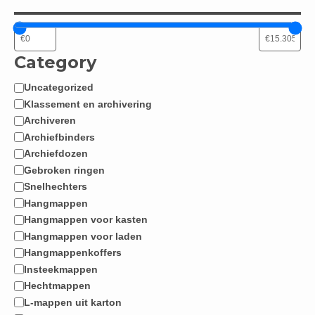
Category
Uncategorized
Categorie
Klassement en archivering
Archiveren
Archiefbinders
Archiefdozen
Gebroken ringen
Snelhechters
Hangmappen
Hangmappen voor kasten
Hangmappen voor laden
Hangmappenkoffers
Insteekmappen
Hechtmappen
L-mappen uit karton