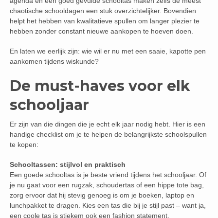
agenda en een goed gevulde schooltas maken zelfs de meest
chaotische schooldagen een stuk overzichtelijker. Bovendien
helpt het hebben van kwalitatieve spullen om langer plezier te
hebben zonder constant nieuwe aankopen te hoeven doen.
En laten we eerlijk zijn: wie wil er nu met een saaie, kapotte pen
aankomen tijdens wiskunde?
De must-haves voor elk
schooljaar
Er zijn van die dingen die je echt elk jaar nodig hebt. Hier is een
handige checklist om je te helpen de belangrijkste schoolspullen
te kopen:
Schooltassen: stijlvol en praktisch
Een goede schooltas is je beste vriend tijdens het schooljaar. Of
je nu gaat voor een rugzak, schoudertas of een hippe tote bag,
zorg ervoor dat hij stevig genoeg is om je boeken, laptop en
lunchpakket te dragen. Kies een tas die bij je stijl past – want ja,
een coole tas is stiekem ook een fashion statement.