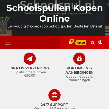
Ga
Schoolspullen Kopen
naar
de
Online
inhoud
Eenvoudig & Goedkoop Schoolspullen Bestellen Online!
Primair
0
€0,00
menu
GRATIS VERZENDING
KORTINGEN &
Op alle orders boven
AANBIEDINGEN
€50.00
Coupon Codes &
Aanbiedingen
24/7 SUPPORT
We staan 24/7 voor u klaar