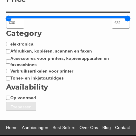
Category
elektronica
Categorie
Afdrukken, kopiëren, scannen en faxen
Accessoires voor printers, kopieerapparaten en
faxmachines
Verbruiksartikelen voor printer
Toner- en inkjetcartridges
Availability
Op voorraad
Beschikbaarheid
Toepassen
Home
Aanbiedingen
Best Sellers
Over Ons
Blog
Contact