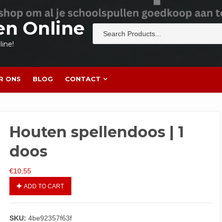
en Online
ine!
R ONS
BLOG
CONTACT
Houten spellendoos | 1
doos
€
10,55
ADD TO CART
SKU:
4be92357f63f