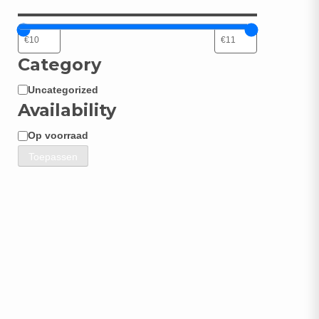
Category
Uncategorized
Categorie
Availability
Op voorraad
Beschikbaarheid
Toepassen