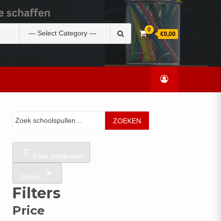
Zoek
0
€0,00
naar:
Zoeken
ZOEKEN
Filter producten
Sluiten
Filters
Price