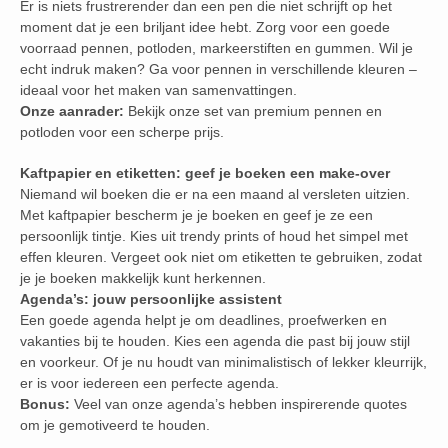
Er is niets frustrerender dan een pen die niet schrijft op het
moment dat je een briljant idee hebt. Zorg voor een goede
voorraad pennen, potloden, markeerstiften en gummen. Wil je
echt indruk maken? Ga voor pennen in verschillende kleuren –
ideaal voor het maken van samenvattingen.
Onze aanrader:
Bekijk onze set van premium pennen en
potloden voor een scherpe prijs.
Kaftpapier en etiketten: geef je boeken een make-over
Niemand wil boeken die er na een maand al versleten uitzien.
Met kaftpapier bescherm je je boeken en geef je ze een
persoonlijk tintje. Kies uit trendy prints of houd het simpel met
effen kleuren. Vergeet ook niet om etiketten te gebruiken, zodat
je je boeken makkelijk kunt herkennen.
Agenda’s: jouw persoonlijke assistent
Een goede agenda helpt je om deadlines, proefwerken en
vakanties bij te houden. Kies een agenda die past bij jouw stijl
en voorkeur. Of je nu houdt van minimalistisch of lekker kleurrijk,
er is voor iedereen een perfecte agenda.
Bonus:
Veel van onze agenda’s hebben inspirerende quotes
om je gemotiveerd te houden.