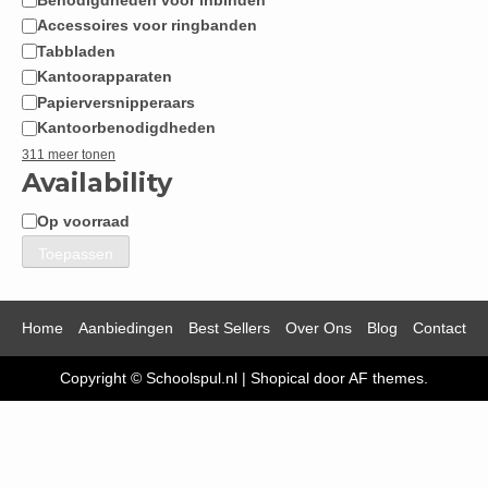
Accessoires voor ringbanden
Tabbladen
Kantoorapparaten
Papierversnipperaars
Kantoorbenodigdheden
311 meer tonen
Availability
Op voorraad
Beschikbaarheid
Toepassen
Home
Aanbiedingen
Best Sellers
Over Ons
Blog
Contact
Copyright © Schoolspul.nl
|
Shopical
door AF themes.