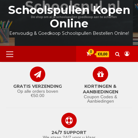
Ga
Schoolspullen Kopen
naar
de
Online
inhoud
Eenvoudig & Goedkoop Schoolspullen Bestellen Online!
Primair
0
€0,00
menu
GRATIS VERZENDING
KORTINGEN &
Op alle orders boven
AANBIEDINGEN
€50.00
Coupon Codes &
Aanbiedingen
24/7 SUPPORT
We staan 24/7 voor u klaar