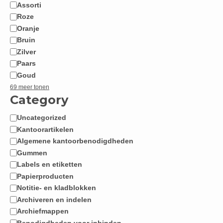
Assorti
Roze
Oranje
Bruin
Zilver
Paars
Goud
69 meer tonen
Category
Uncategorized
Categorie
Kantoorartikelen
Algemene kantoorbenodigdheden
Gummen
Labels en etiketten
Papierproducten
Notitie- en kladblokken
Archiveren en indelen
Archiefmappen
Benodigdheden voor inbinden