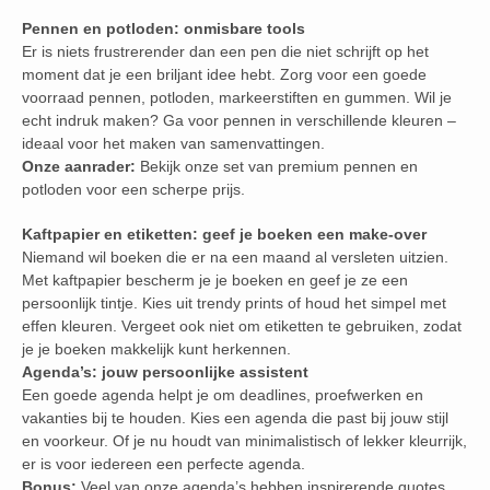
Pennen en potloden: onmisbare tools
Er is niets frustrerender dan een pen die niet schrijft op het
moment dat je een briljant idee hebt. Zorg voor een goede
voorraad pennen, potloden, markeerstiften en gummen. Wil je
echt indruk maken? Ga voor pennen in verschillende kleuren –
ideaal voor het maken van samenvattingen.
Onze aanrader:
Bekijk onze set van premium pennen en
potloden voor een scherpe prijs.
Kaftpapier en etiketten: geef je boeken een make-over
Niemand wil boeken die er na een maand al versleten uitzien.
Met kaftpapier bescherm je je boeken en geef je ze een
persoonlijk tintje. Kies uit trendy prints of houd het simpel met
effen kleuren. Vergeet ook niet om etiketten te gebruiken, zodat
je je boeken makkelijk kunt herkennen.
Agenda’s: jouw persoonlijke assistent
Een goede agenda helpt je om deadlines, proefwerken en
vakanties bij te houden. Kies een agenda die past bij jouw stijl
en voorkeur. Of je nu houdt van minimalistisch of lekker kleurrijk,
er is voor iedereen een perfecte agenda.
Bonus:
Veel van onze agenda’s hebben inspirerende quotes