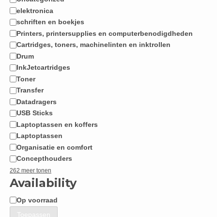
Categorie
elektronica
schriften en boekjes
Printers, printersupplies en computerbenodigdheden
Cartridges, toners, machinelinten en inktrollen
Drum
InkJetcartridges
Toner
Transfer
Datadragers
USB Sticks
Laptoptassen en koffers
Laptoptassen
Organisatie en comfort
Concepthouders
262 meer tonen
Availability
Op voorraad
Beschikbaarheid
Toepassen