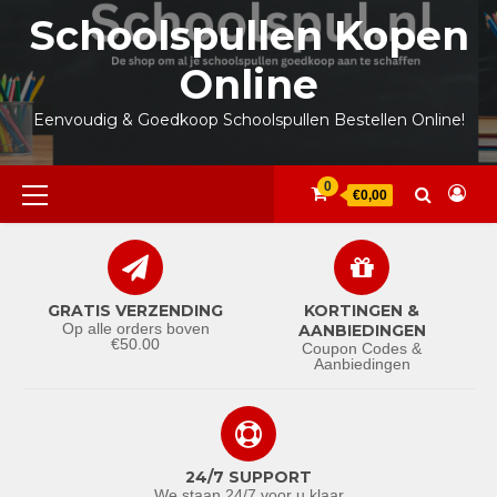
Ga
Schoolspullen Kopen
naar
de
Online
inhoud
Eenvoudig & Goedkoop Schoolspullen Bestellen Online!
Primair
0
€0,00
menu
GRATIS VERZENDING
KORTINGEN &
Op alle orders boven
AANBIEDINGEN
€50.00
Coupon Codes &
Aanbiedingen
24/7 SUPPORT
We staan 24/7 voor u klaar