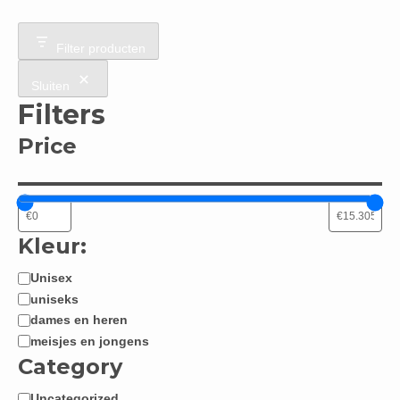
Filter producten
Sluiten
Filters
Price
Kleur:
Unisex
Jongen
uniseks
/
dames en heren
Meisje:
meisjes en jongens
Category
Uncategorized