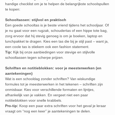
handige checklist om je te helpen de belangrijkste schoolspullen
te kopen:
Schooltassen: stijlvol en praktisch
Een goede schooltas is je beste vriend tijdens het schooljaar. Of
je nu gaat voor een rugzak, schoudertas of een hippe tote bag,
zorg ervoor dat hij stevig genoeg is om je boeken, laptop en
lunchpakket te dragen. Kies een tas die bij je stijl past – want ja,
een coole tas is stiekem ook een fashion statement.
Tip:
Kijk bij onze aanbiedingen voor stevige en stijlvolle
schooltassen tegen scherpe prijzen.
Schriften en notitieblokken: voor je meesterwerken (en
aantekeningen)
Wat is een schooldag zonder schriften? Van wiskundige
formules tot je meesterwerken in het tekenen – schriften zijn
onmisbaar. Kies voor verschillende formaten en lijntjes,
afhankelijk van je vakken. En vergeet niet een paar
notitieblokken voor snelle krabbels.
Pro-tip:
Koop een paar extra schriften voor het geval je leraar
vraagt om “nog een keer” je aantekeningen te delen.