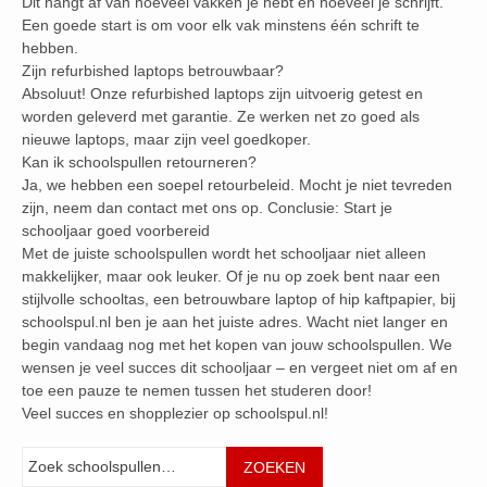
Dit hangt af van hoeveel vakken je hebt en hoeveel je schrijft.
Een goede start is om voor elk vak minstens één schrift te
hebben.
Zijn refurbished laptops betrouwbaar?
Absoluut! Onze refurbished laptops zijn uitvoerig getest en
worden geleverd met garantie. Ze werken net zo goed als
nieuwe laptops, maar zijn veel goedkoper.
Kan ik schoolspullen retourneren?
Ja, we hebben een soepel retourbeleid. Mocht je niet tevreden
zijn, neem dan contact met ons op. Conclusie: Start je
schooljaar goed voorbereid
Met de juiste schoolspullen wordt het schooljaar niet alleen
makkelijker, maar ook leuker. Of je nu op zoek bent naar een
stijlvolle schooltas, een betrouwbare laptop of hip kaftpapier, bij
schoolspul.nl ben je aan het juiste adres. Wacht niet langer en
begin vandaag nog met het kopen van jouw schoolspullen. We
wensen je veel succes dit schooljaar – en vergeet niet om af en
toe een pauze te nemen tussen het studeren door!
Veel succes en shopplezier op schoolspul.nl!
Zoeken
ZOEKEN