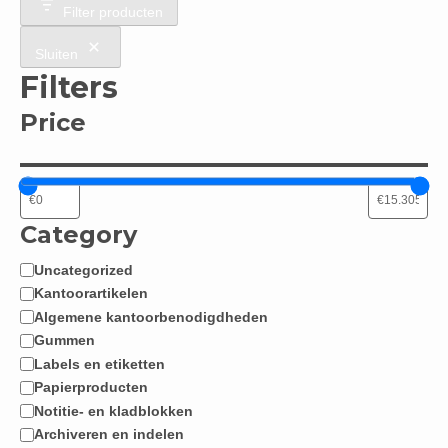
Filter producten
Sluiten
Filters
Price
Category
Uncategorized
Categorie
Kantoorartikelen
Algemene kantoorbenodigdheden
Gummen
Labels en etiketten
Papierproducten
Notitie- en kladblokken
Archiveren en indelen