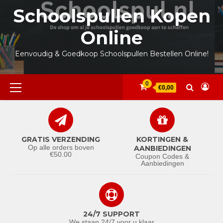
Ga
Schoolspullen Kopen
naar
de
Online
inhoud
Eenvoudig & Goedkoop Schoolspullen Bestellen Online!
Primair
0
€0,00
menu
GRATIS VERZENDING
KORTINGEN &
Op alle orders boven
AANBIEDINGEN
€50.00
Coupon Codes &
Aanbiedingen
24/7 SUPPORT
We staan 24/7 voor u klaar