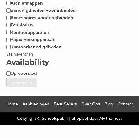
Archiefmappen
Benodigdheden voor inbinden
Accessoires voor ringbanden
Tabbladen
Kantoorapparaten
Papierversnipperaars
Kantoorbenodigdheden
311 meer tonen
Availability
Op voorraad
Beschikbaarheid
Toepassen
Home
Aanbiedingen
Best Sellers
Over Ons
Blog
Contact
Copyright © Schoolspul.nl
|
Shopical
door AF themes.