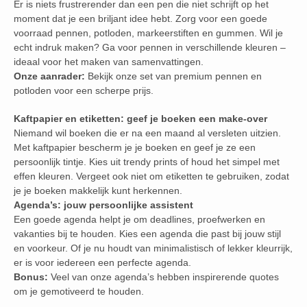
Er is niets frustrerender dan een pen die niet schrijft op het
moment dat je een briljant idee hebt. Zorg voor een goede
voorraad pennen, potloden, markeerstiften en gummen. Wil je
echt indruk maken? Ga voor pennen in verschillende kleuren –
ideaal voor het maken van samenvattingen.
Onze aanrader:
Bekijk onze set van premium pennen en
potloden voor een scherpe prijs.
Kaftpapier en etiketten: geef je boeken een make-over
Niemand wil boeken die er na een maand al versleten uitzien.
Met kaftpapier bescherm je je boeken en geef je ze een
persoonlijk tintje. Kies uit trendy prints of houd het simpel met
effen kleuren. Vergeet ook niet om etiketten te gebruiken, zodat
je je boeken makkelijk kunt herkennen.
Agenda’s: jouw persoonlijke assistent
Een goede agenda helpt je om deadlines, proefwerken en
vakanties bij te houden. Kies een agenda die past bij jouw stijl
en voorkeur. Of je nu houdt van minimalistisch of lekker kleurrijk,
er is voor iedereen een perfecte agenda.
Bonus:
Veel van onze agenda’s hebben inspirerende quotes
om je gemotiveerd te houden.