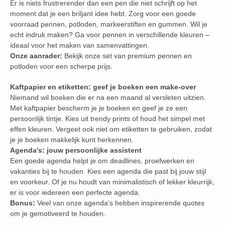
Er is niets frustrerender dan een pen die niet schrijft op het
moment dat je een briljant idee hebt. Zorg voor een goede
voorraad pennen, potloden, markeerstiften en gummen. Wil je
echt indruk maken? Ga voor pennen in verschillende kleuren –
ideaal voor het maken van samenvattingen.
Onze aanrader:
Bekijk onze set van premium pennen en
potloden voor een scherpe prijs.
Kaftpapier en etiketten: geef je boeken een make-over
Niemand wil boeken die er na een maand al versleten uitzien.
Met kaftpapier bescherm je je boeken en geef je ze een
persoonlijk tintje. Kies uit trendy prints of houd het simpel met
effen kleuren. Vergeet ook niet om etiketten te gebruiken, zodat
je je boeken makkelijk kunt herkennen.
Agenda’s: jouw persoonlijke assistent
Een goede agenda helpt je om deadlines, proefwerken en
vakanties bij te houden. Kies een agenda die past bij jouw stijl
en voorkeur. Of je nu houdt van minimalistisch of lekker kleurrijk,
er is voor iedereen een perfecte agenda.
Bonus:
Veel van onze agenda’s hebben inspirerende quotes
om je gemotiveerd te houden.