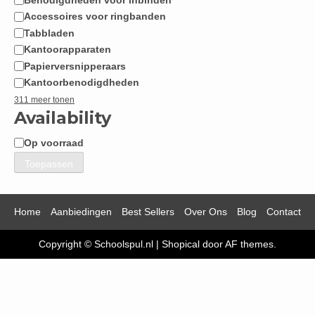
Accessoires voor ringbanden
Tabbladen
Kantoorapparaten
Papierversnipperaars
Kantoorbenodigdheden
311 meer tonen
Availability
Op voorraad
Beschikbaarheid
Toepassen
Home
Aanbiedingen
Best Sellers
Over Ons
Blog
Contact
Copyright © Schoolspul.nl
|
Shopical
door AF themes.