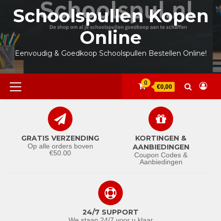
Ga
Schoolspullen Kopen
naar
de
Online
inhoud
Eenvoudig & Goedkoop Schoolspullen Bestellen Online!
Primair
0
€0,00
menu
GRATIS VERZENDING
KORTINGEN &
Op alle orders boven
AANBIEDINGEN
€50.00
Coupon Codes &
Aanbiedingen
24/7 SUPPORT
We staan 24/7 voor u klaar