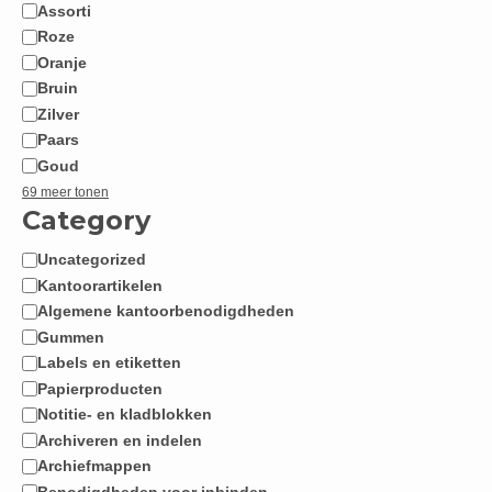
Assorti
Roze
Oranje
Bruin
Zilver
Paars
Goud
69 meer tonen
Category
Uncategorized
Categorie
Kantoorartikelen
Algemene kantoorbenodigdheden
Gummen
Labels en etiketten
Papierproducten
Notitie- en kladblokken
Archiveren en indelen
Archiefmappen
Benodigdheden voor inbinden