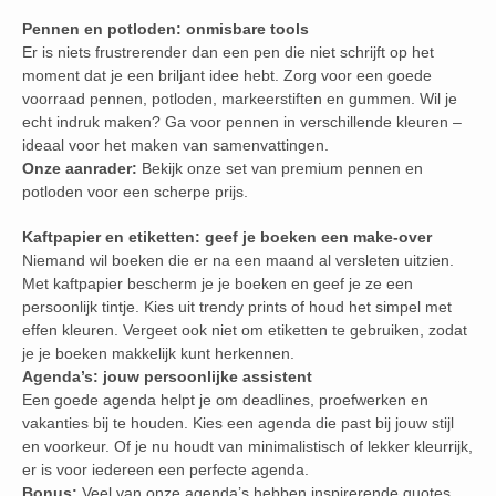
Pennen en potloden: onmisbare tools
Er is niets frustrerender dan een pen die niet schrijft op het
moment dat je een briljant idee hebt. Zorg voor een goede
voorraad pennen, potloden, markeerstiften en gummen. Wil je
echt indruk maken? Ga voor pennen in verschillende kleuren –
ideaal voor het maken van samenvattingen.
Onze aanrader:
Bekijk onze set van premium pennen en
potloden voor een scherpe prijs.
Kaftpapier en etiketten: geef je boeken een make-over
Niemand wil boeken die er na een maand al versleten uitzien.
Met kaftpapier bescherm je je boeken en geef je ze een
persoonlijk tintje. Kies uit trendy prints of houd het simpel met
effen kleuren. Vergeet ook niet om etiketten te gebruiken, zodat
je je boeken makkelijk kunt herkennen.
Agenda’s: jouw persoonlijke assistent
Een goede agenda helpt je om deadlines, proefwerken en
vakanties bij te houden. Kies een agenda die past bij jouw stijl
en voorkeur. Of je nu houdt van minimalistisch of lekker kleurrijk,
er is voor iedereen een perfecte agenda.
Bonus:
Veel van onze agenda’s hebben inspirerende quotes