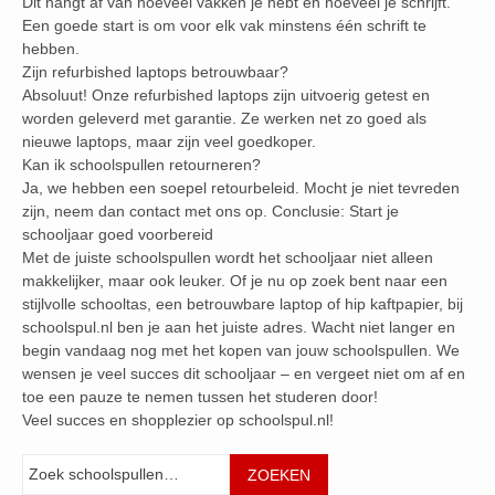
Dit hangt af van hoeveel vakken je hebt en hoeveel je schrijft.
Een goede start is om voor elk vak minstens één schrift te
hebben.
Zijn refurbished laptops betrouwbaar?
Absoluut! Onze refurbished laptops zijn uitvoerig getest en
worden geleverd met garantie. Ze werken net zo goed als
nieuwe laptops, maar zijn veel goedkoper.
Kan ik schoolspullen retourneren?
Ja, we hebben een soepel retourbeleid. Mocht je niet tevreden
zijn, neem dan contact met ons op. Conclusie: Start je
schooljaar goed voorbereid
Met de juiste schoolspullen wordt het schooljaar niet alleen
makkelijker, maar ook leuker. Of je nu op zoek bent naar een
stijlvolle schooltas, een betrouwbare laptop of hip kaftpapier, bij
schoolspul.nl ben je aan het juiste adres. Wacht niet langer en
begin vandaag nog met het kopen van jouw schoolspullen. We
wensen je veel succes dit schooljaar – en vergeet niet om af en
toe een pauze te nemen tussen het studeren door!
Veel succes en shopplezier op schoolspul.nl!
Zoeken
ZOEKEN