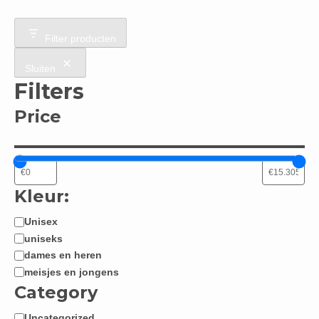
Filter producten
Sluiten
Filters
Price
Kleur:
Unisex
Jongen
uniseks
/
dames en heren
Meisje:
meisjes en jongens
Category
Uncategorized