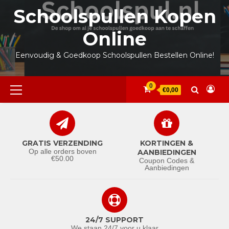
Ga
Schoolspullen Kopen
naar
de
Online
inhoud
Eenvoudig & Goedkoop Schoolspullen Bestellen Online!
Primair
0
€0,00
menu
GRATIS VERZENDING
KORTINGEN &
Op alle orders boven
AANBIEDINGEN
€50.00
Coupon Codes &
Aanbiedingen
24/7 SUPPORT
We staan 24/7 voor u klaar