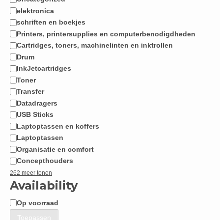
Categorie
elektronica
schriften en boekjes
Printers, printersupplies en computerbenodigdheden
Cartridges, toners, machinelinten en inktrollen
Drum
InkJetcartridges
Toner
Transfer
Datadragers
USB Sticks
Laptoptassen en koffers
Laptoptassen
Organisatie en comfort
Concepthouders
262 meer tonen
Availability
Op voorraad
Beschikbaarheid
Toepassen