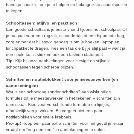
handige checklist om je te helpen de belangrijkste schoolspullen
te kopen:
Schooltassen: stijlvol en praktisch
Een goede schooltas is je beste vriend tijdens het schooljaar. Of
je nu gaat voor een rugzak, schoudertas of een hippe tote bag,
zorg ervoor dat hij stevig genoeg is om je boeken, laptop en
lunchpakket te dragen. Kies een tas die bij je stijl past – want ja,
een coole tas is stiekem ook een fashion statement.
Tip:
Kijk bij onze aanbiedingen voor stevige en stijlvolle
schooltassen tegen scherpe prijzen.
Schriften en notitieblokken: voor je meesterwerken (en
aantekeningen)
Wat is een schooldag zonder schriften? Van wiskundige
formules tot je meesterwerken in het tekenen – schriften zijn
onmisbaar. Kies voor verschillende formaten en lijntjes,
afhankelijk van je vakken. En vergeet niet een paar
notitieblokken voor snelle krabbels.
Pro-tip:
Koop een paar extra schriften voor het geval je leraar
vraagt om “nog een keer” je aantekeningen te delen.