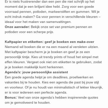
Er is niets frustrerender dan een pen die niet schrijft op het
moment dat je een briljant idee hebt. Zorg voor een goede
voorraad pennen, potloden, markeerstiften en gummen. Wil je
echt indruk maken? Ga voor pennen in verschillende kleuren –
ideaal voor het maken van samenvattingen.
Onze aanrader:
Bekijk onze set van premium pennen en
potloden voor een scherpe prijs.
Kaftpapier en etiketten: geef je boeken een make-over
Niemand wil boeken die er na een maand al versleten uitzien.
Met kaftpapier bescherm je je boeken en geef je ze een
persoonlijk tintje. Kies uit trendy prints of houd het simpel met
effen kleuren. Vergeet ook niet om etiketten te gebruiken, zodat
je je boeken makkelijk kunt herkennen.
Agenda’s: jouw persoonlijke assistent
Een goede agenda helpt je om deadlines, proefwerken en
vakanties bij te houden. Kies een agenda die past bij jouw stijl
en voorkeur. Of je nu houdt van minimalistisch of lekker kleurrijk,
er is voor iedereen een perfecte agenda.
Bonus:
Veel van onze agenda’s hebben inspirerende quotes
om je gemotiveerd te houden.