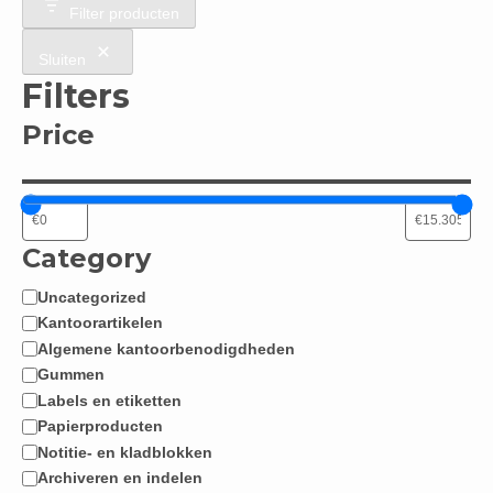
Filter producten
Sluiten
Filters
Price
Category
Uncategorized
Categorie
Kantoorartikelen
Algemene kantoorbenodigdheden
Gummen
Labels en etiketten
Papierproducten
Notitie- en kladblokken
Archiveren en indelen