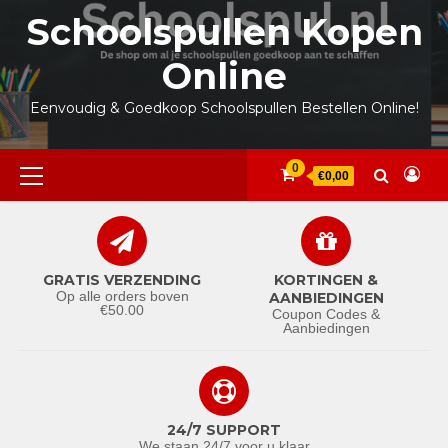
Ga
Schoolspullen Kopen
naar
de
Online
inhoud
Eenvoudig & Goedkoop Schoolspullen Bestellen Online!
Primair
0
€0,00
menu
GRATIS VERZENDING
KORTINGEN &
Op alle orders boven
AANBIEDINGEN
€50.00
Coupon Codes &
Aanbiedingen
24/7 SUPPORT
We staan 24/7 voor u klaar