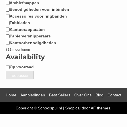
Archiefmappen
Benodigdheden voor inbinden
Accessoires voor ringbanden
Tabbladen
Kantoorapparaten
Papierversnipperaars
Kantoorbenodigdheden
311 meer tonen
Availability
Op voorraad
Beschikbaarheid
Toepassen
Home
Aanbiedingen
Best Sellers
Over Ons
Blog
Contact
Copyright © Schoolspul.nl
|
Shopical
door AF themes.