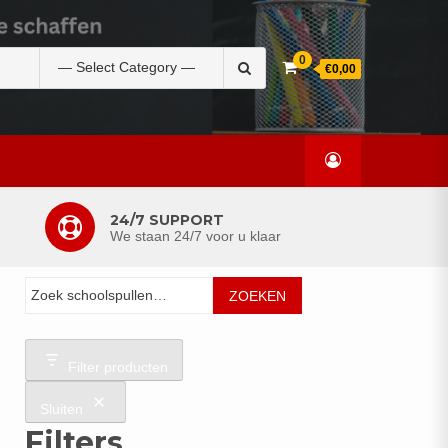
Zoek
0
€0,00
naar:
24/7 SUPPORT
We staan 24/7 voor u klaar
Zoeken
ZOEKEN
Filter producten
Sluiten
Filters