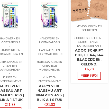
MEMOBLOKKEN EN
SCHRIFTEN
SCHOOLSCHRIFTEN
HANDWERK EN
HANDWERK EN
SCHRIFTEN MET
HOBBY&APOS;S
HOBBY&APOS;S
KARTONNEN KAFT
ADOC SCHRIFT
HANDWERK- EN
HANDWERK- EN
OBBYMATERIALEN
HOBBYMATERIALEN
BIO, FT A4, 144
BLADZIJDEN,
OBBY&APOS;S EN
HOBBY&APOS;S EN
GELIJND,
CREATIEVE
CREATIEVE
€
6,78
VAARDIGHEDEN
VAARDIGHEDEN
MEER INFO!
KUNST EN
KUNST EN
ENTERTAINMENT
ENTERTAINMENT
ACRYLVERF
ACRYLVERF
NASSAU ART
NASSAU ART
NAPJES ASS |
18NAPJES ASS |
LIK A 1 STUK
BLIK A 1 STUK
€
21,93
€
21,93