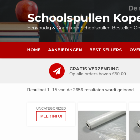
Ga
naar
Schoolspullen Kop
de
inhoud
Eenvoudig & Goedkoop Schoolspullen Bestellen Onl
HOME
AANBIEDINGEN
BEST SELLERS
OVE
GRATIS VERZENDING
Op alle orders boven €50.00
Resultaat 1–15 van de 2656 resultaten wordt getoond
UNCATEGORIZED
MEER INFO!