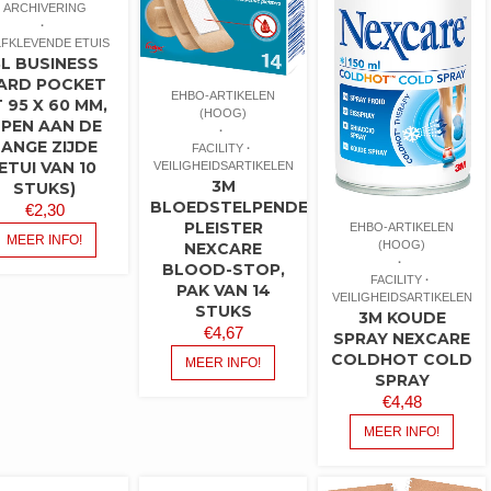
ARCHIVERING
LFKLEVENDE ETUIS
3L BUSINESS
ARD POCKET
EHBO-ARTIKELEN
 95 X 60 MM,
(HOOG)
PEN AAN DE
LANGE ZIJDE
FACILITY
(ETUI VAN 10
VEILIGHEIDSARTIKELEN
3M
STUKS)
BLOEDSTELPENDE
€
2,30
PLEISTER
EHBO-ARTIKELEN
MEER INFO!
(HOOG)
NEXCARE
BLOOD-STOP,
FACILITY
PAK VAN 14
VEILIGHEIDSARTIKELEN
STUKS
3M KOUDE
€
4,67
SPRAY NEXCARE
COLDHOT COLD
MEER INFO!
SPRAY
€
4,48
MEER INFO!