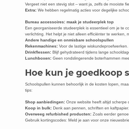
Vergeet niet een stevig slot – want ja, zelfs de mooiste fie
Extra:
We hebben regelmatig acties voor degelijke schoo
Bureau accessoires: maak je studeerplek top
Een georganiseerde studeerplek is essentieel om je te
verlichting. Het helpt je niet alleen efficiënter te werken,
Andere handige en onmisbare schoolspullen
Rekenmachines:
Voor de lastige wiskundeproefwerken.
Drinkflessen:
Blijf gehydrateerd tijdens lange schooldag
Lunchboxen:
Geen rondslingerende boterhammen meer 
Hoe kun je goedkoop 
Schoolspullen kunnen behoorlijk in de kosten lopen, maar
tips:
Shop aanbiedingen:
Onze website heeft altijd scherpe 
Koop in bulk:
Denk aan pennen, schriften en kaftpapier.
Overweeg refurbished producten:
Zoals eerder genoem
Gebruik kortingscodes: Meld je aan voor onze nieuwsbrie