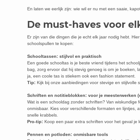
En laten we eerlijk zijn: wie wil er nu met een saaie, k
De must-haves voor el
Er zijn van die dingen die je echt elk jaar nodig hebt. Hie
schoolspullen te kopen:
Schooltassen: stijlvol en praktisch
Een goede schooltas is je beste vriend tijdens het school
bag, zorg ervoor dat hij stevig genoeg is om je boeken, la
ja, een coole tas is stiekem ook een fashion statement.
Tip:
Kijk bij onze aanbiedingen voor stevige en stijlvolle
Schriften en notitieblokken: voor je meesterwerken 
Wat is een schooldag zonder schriften? Van wiskundige fo
onmisbaar. Kies voor verschillende formaten en lijntjes, 
snelle krabbels.
Pro-tip:
Koop een paar extra schriften voor het geval je
Pennen en potloden: onmisbare tools