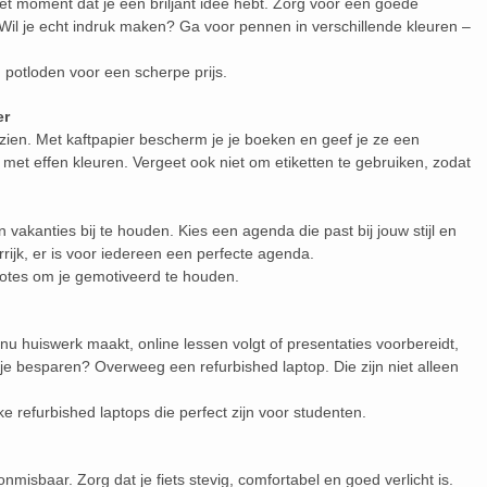
 het moment dat je een briljant idee hebt. Zorg voor een goede
il je echt indruk maken? Ga voor pennen in verschillende kleuren –
potloden voor een scherpe prijs.
er
zien. Met kaftpapier bescherm je je boeken en geef je ze een
el met effen kleuren. Vergeet ook niet om etiketten te gebruiken, zodat
akanties bij te houden. Kies een agenda die past bij jouw stijl en
rrijk, er is voor iedereen een perfecte agenda.
otes om je gemotiveerd te houden.
je nu huiswerk maakt, online lessen volgt of presentaties voorbereidt,
 je besparen? Overweeg een refurbished laptop. Die zijn niet alleen
ke refurbished laptops die perfect zijn voor studenten.
onmisbaar. Zorg dat je fiets stevig, comfortabel en goed verlicht is.