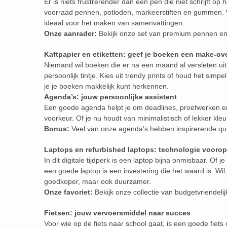
Er is niets frustrerender dan een pen die niet schrijft op
voorraad pennen, potloden, markeerstiften en gummen. W
ideaal voor het maken van samenvattingen.
Onze aanrader:
Bekijk onze set van premium pennen en 
Kaftpapier en etiketten: geef je boeken een make-ov
Niemand wil boeken die er na een maand al versleten uit
persoonlijk tintje. Kies uit trendy prints of houd het simp
je je boeken makkelijk kunt herkennen.
Agenda’s: jouw persoonlijke assistent
Een goede agenda helpt je om deadlines, proefwerken en v
voorkeur. Of je nu houdt van minimalistisch of lekker kleu
Bonus:
Veel van onze agenda’s hebben inspirerende qu
Laptops en refurbished laptops: technologie voorop
In dit digitale tijdperk is een laptop bijna onmisbaar. Of 
een goede laptop is een investering die het waard is. Wil
goedkoper, maar ook duurzamer.
Onze favoriet:
Bekijk onze collectie van budgetvriendelij
Fietsen: jouw vervoersmiddel naar succes
Voor wie op de fiets naar school gaat, is een goede fiets 