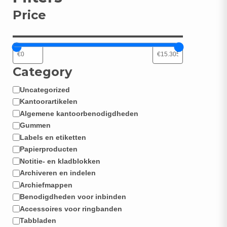
Price
N
Category
Uncategorized
Categorie
Kantoorartikelen
Algemene kantoorbenodigdheden
Gummen
Labels en etiketten
Papierproducten
Notitie- en kladblokken
Archiveren en indelen
Archiefmappen
Benodigdheden voor inbinden
Accessoires voor ringbanden
Tabbladen