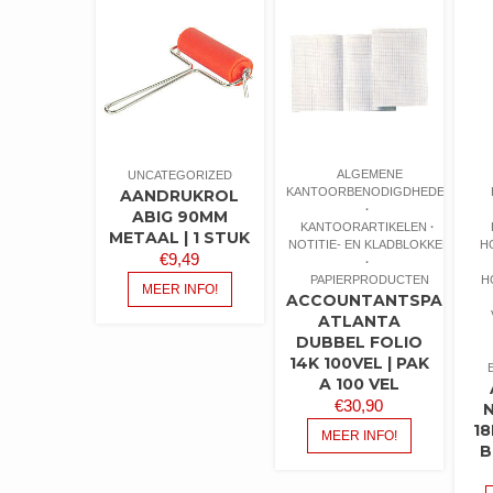
ALGEMENE
UNCATEGORIZED
KANTOORBENODIGDHEDEN
AANDRUKROL
ABIG 90MM
KANTOORARTIKELEN
METAAL | 1 STUK
NOTITIE- EN KLADBLOKKEN
H
€
9,49
PAPIERPRODUCTEN
H
MEER INFO!
ACCOUNTANTSPAPIER
ATLANTA
DUBBEL FOLIO
14K 100VEL | PAK
A 100 VEL
€
30,90
18
MEER INFO!
B