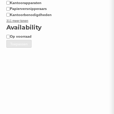
Kantoorapparaten
Papierversnipperaars
Kantoorbenodigdheden
311 meer tonen
Availability
Op voorraad
Beschikbaarheid
Toepassen