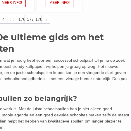
MEER INFO!
MEER INFO!
4
…
176
177
178
→
De ultieme gids om het
rten
n wat je nodig hebt voor een succesvol schooljaar! Of je nu op zoek
meest trendy kaftpapier, wij helpen je graag op weg. Het nieuwe
e, en de juiste schoolspullen kopen kan je een vliegende start geven.
tiële schoolbenodigdheden – met een vleugje humor natuurlijk. Dus pak
ullen zo belangrijk?
werk is. Met de juiste schoolspullen ben je niet alleen goed
Een mooie agenda en een goed gevulde schooltas maken zelfs de meest
ien helpt het hebben van kwalitatieve spullen om langer plezier te
en.