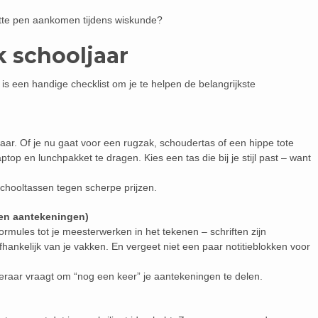
apotte pen aankomen tijdens wiskunde?
k schooljaar
r is een handige checklist om je te helpen de belangrijkste
jaar. Of je nu gaat voor een rugzak, schoudertas of een hippe tote
ptop en lunchpakket te dragen. Kies een tas die bij je stijl past – want
 schooltassen tegen scherpe prijzen.
(en aantekeningen)
rmules tot je meesterwerken in het tekenen – schriften zijn
afhankelijk van je vakken. En vergeet niet een paar notitieblokken voor
 leraar vraagt om “nog een keer” je aantekeningen te delen.