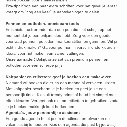
notitieblokken voor snelle krabbels.
Pro-tip:
Koop een paar extra schriften voor het geval je leraar
vraagt om “nog een keer” je aantekeningen te delen.
Pennen en potloden: onmisbare tools
Er is niets frustrerender dan een pen die niet schrijft op het
moment dat je een briljant idee hebt. Zorg voor een goede
voorraad pennen, potloden, markeerstiften en gummen. Wil je
echt indruk maken? Ga voor pennen in verschillende kleuren –
ideaal voor het maken van samenvattingen.
Onze aanrader:
Bekijk onze set van premium pennen en
potloden voor een scherpe prijs.
Kaftpapier en etiketten: geef je boeken een make-over
Niemand wil boeken die er na een maand al versleten uitzien.
Met kaftpapier bescherm je je boeken en geef je ze een
persoonlijk tintje. Kies uit trendy prints of houd het simpel met
effen kleuren. Vergeet ook niet om etiketten te gebruiken, zodat
je je boeken makkelijk kunt herkennen.
Agenda’s: jouw persoonlijke assistent
Een goede agenda helpt je om deadlines, proefwerken en
vakanties bij te houden. Kies een agenda die past bij jouw stijl