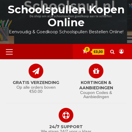
Ga
Schoolspullen Kopen
naar
de
Online
inhoud
Eenvoudig & Goedkoop Schoolspullen Bestellen Online!
Primair
0
€0,00
menu
GRATIS VERZENDING
KORTINGEN &
Op alle orders boven
AANBIEDINGEN
€50.00
Coupon Codes &
Aanbiedingen
24/7 SUPPORT
We staan 24/7 voor u klaar