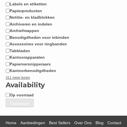
Labels en etiketten
Papierproducten
Notitie- en kladblokken
Archiveren en indelen
Archiefmappen
Benodigdheden voor inbinden
Accessoires voor ringbanden
Tabbladen
Kantoorapparaten
Papierversnipperaars
Kantoorbenodigdheden
311 meer tonen
Availability
Op voorraad
Beschikbaarheid
Toepassen
Home
Aanbiedingen
Best Sellers
Over Ons
Blog
Contact