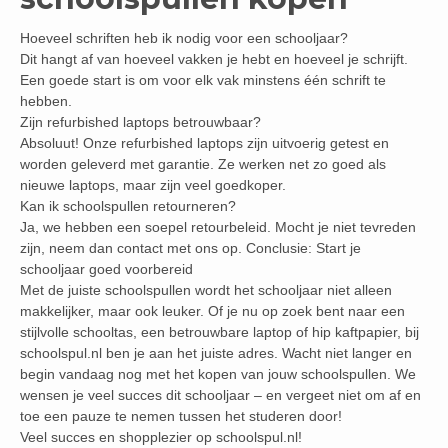
Hoeveel schriften heb ik nodig voor een schooljaar?
Dit hangt af van hoeveel vakken je hebt en hoeveel je schrijft.
Een goede start is om voor elk vak minstens één schrift te
hebben.
Zijn refurbished laptops betrouwbaar?
Absoluut! Onze refurbished laptops zijn uitvoerig getest en
worden geleverd met garantie. Ze werken net zo goed als
nieuwe laptops, maar zijn veel goedkoper.
Kan ik schoolspullen retourneren?
Ja, we hebben een soepel retourbeleid. Mocht je niet tevreden
zijn, neem dan contact met ons op. Conclusie: Start je
schooljaar goed voorbereid
Met de juiste schoolspullen wordt het schooljaar niet alleen
makkelijker, maar ook leuker. Of je nu op zoek bent naar een
stijlvolle schooltas, een betrouwbare laptop of hip kaftpapier, bij
schoolspul.nl ben je aan het juiste adres. Wacht niet langer en
begin vandaag nog met het kopen van jouw schoolspullen. We
wensen je veel succes dit schooljaar – en vergeet niet om af en
toe een pauze te nemen tussen het studeren door!
Veel succes en shopplezier op schoolspul.nl!