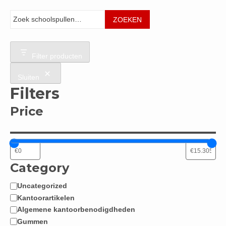
Zoeken
ZOEKEN
Filter producten
Sluiten
Filters
Price
Category
Uncategorized
Categorie
Kantoorartikelen
Algemene kantoorbenodigdheden
Gummen