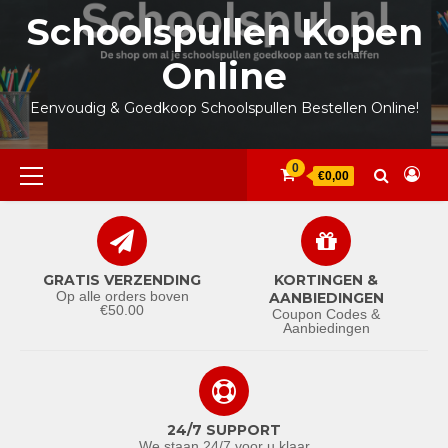
Ga
Schoolspullen Kopen
naar
de
Online
inhoud
Eenvoudig & Goedkoop Schoolspullen Bestellen Online!
Primair
0
€0,00
menu
GRATIS VERZENDING
KORTINGEN &
Op alle orders boven
AANBIEDINGEN
€50.00
Coupon Codes &
Aanbiedingen
24/7 SUPPORT
We staan 24/7 voor u klaar