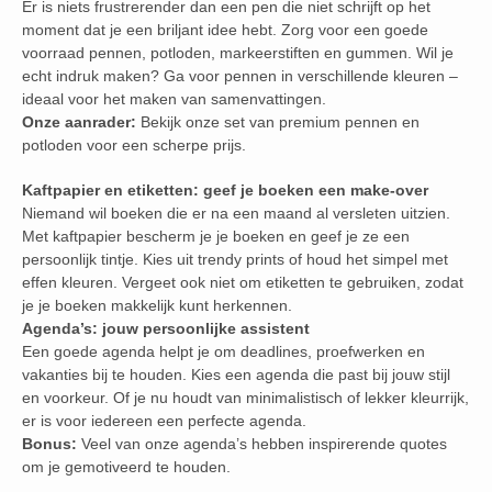
Er is niets frustrerender dan een pen die niet schrijft op het
moment dat je een briljant idee hebt. Zorg voor een goede
voorraad pennen, potloden, markeerstiften en gummen. Wil je
echt indruk maken? Ga voor pennen in verschillende kleuren –
ideaal voor het maken van samenvattingen.
Onze aanrader:
Bekijk onze set van premium pennen en
potloden voor een scherpe prijs.
Kaftpapier en etiketten: geef je boeken een make-over
Niemand wil boeken die er na een maand al versleten uitzien.
Met kaftpapier bescherm je je boeken en geef je ze een
persoonlijk tintje. Kies uit trendy prints of houd het simpel met
effen kleuren. Vergeet ook niet om etiketten te gebruiken, zodat
je je boeken makkelijk kunt herkennen.
Agenda’s: jouw persoonlijke assistent
Een goede agenda helpt je om deadlines, proefwerken en
vakanties bij te houden. Kies een agenda die past bij jouw stijl
en voorkeur. Of je nu houdt van minimalistisch of lekker kleurrijk,
er is voor iedereen een perfecte agenda.
Bonus:
Veel van onze agenda’s hebben inspirerende quotes
om je gemotiveerd te houden.