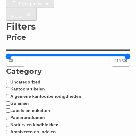
Filter producten
Sluiten
Filters
Price
Category
Uncategorized
Categorie
Kantoorartikelen
Algemene kantoorbenodigdheden
Gummen
Labels en etiketten
Papierproducten
Notitie- en kladblokken
Archiveren en indelen