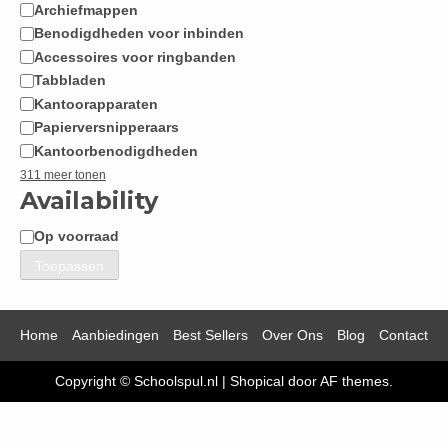
Archiefmappen
Benodigdheden voor inbinden
Accessoires voor ringbanden
Tabbladen
Kantoorapparaten
Papierversnipperaars
Kantoorbenodigdheden
311 meer tonen
Availability
Op voorraad
Beschikbaarheid
Toepassen
Home
Aanbiedingen
Best Sellers
Over Ons
Blog
Contact
Copyright © Schoolspul.nl
|
Shopical
door AF themes.