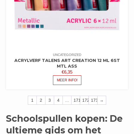
UNCATEGORIZED
ACRYLVERF TALENS ART CREATION 12 ML 6ST
MTL ASS
€
6,35
MEER INFO!
1
2
3
4
…
171
172
173
→
Schoolspullen kopen: De
ultieme gids om het