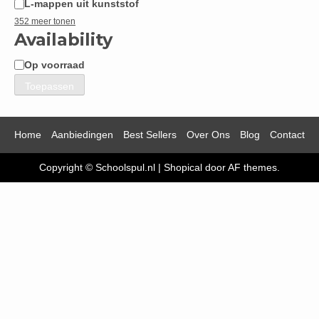
L-mappen uit kunststof
352 meer tonen
Availability
Op voorraad
Beschikbaarheid
Toepassen
Home
Aanbiedingen
Best Sellers
Over Ons
Blog
Contact
Copyright © Schoolspul.nl
|
Shopical
door AF themes.