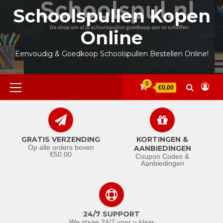
Ga
Schoolspullen Kopen
naar
de
Online
inhoud
Eenvoudig & Goedkoop Schoolspullen Bestellen Online!
Primair
0
€0,00
menu
GRATIS VERZENDING
KORTINGEN &
Op alle orders boven
AANBIEDINGEN
€50.00
Coupon Codes &
Aanbiedingen
24/7 SUPPORT
We staan 24/7 voor u klaar