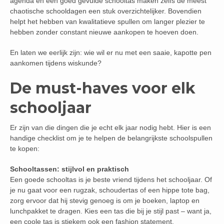
agenda en een goed gevulde schooltas maken zelfs de meest
chaotische schooldagen een stuk overzichtelijker. Bovendien
helpt het hebben van kwalitatieve spullen om langer plezier te
hebben zonder constant nieuwe aankopen te hoeven doen.
En laten we eerlijk zijn: wie wil er nu met een saaie, kapotte pen
aankomen tijdens wiskunde?
De must-haves voor elk
schooljaar
Er zijn van die dingen die je echt elk jaar nodig hebt. Hier is een
handige checklist om je te helpen de belangrijkste schoolspullen
te kopen:
Schooltassen: stijlvol en praktisch
Een goede schooltas is je beste vriend tijdens het schooljaar. Of
je nu gaat voor een rugzak, schoudertas of een hippe tote bag,
zorg ervoor dat hij stevig genoeg is om je boeken, laptop en
lunchpakket te dragen. Kies een tas die bij je stijl past – want ja,
een coole tas is stiekem ook een fashion statement.