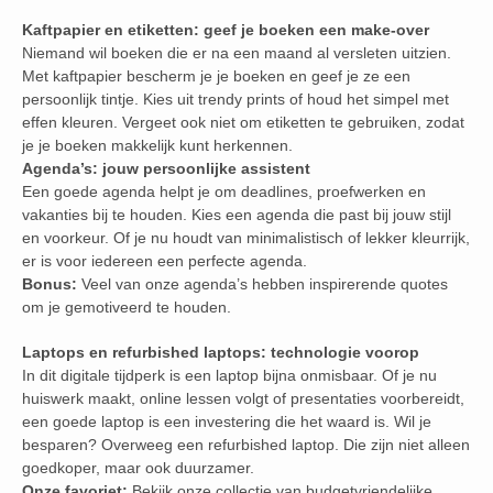
Kaftpapier en etiketten: geef je boeken een make-over
Niemand wil boeken die er na een maand al versleten uitzien.
Met kaftpapier bescherm je je boeken en geef je ze een
persoonlijk tintje. Kies uit trendy prints of houd het simpel met
effen kleuren. Vergeet ook niet om etiketten te gebruiken, zodat
je je boeken makkelijk kunt herkennen.
Agenda’s: jouw persoonlijke assistent
Een goede agenda helpt je om deadlines, proefwerken en
vakanties bij te houden. Kies een agenda die past bij jouw stijl
en voorkeur. Of je nu houdt van minimalistisch of lekker kleurrijk,
er is voor iedereen een perfecte agenda.
Bonus:
Veel van onze agenda’s hebben inspirerende quotes
om je gemotiveerd te houden.
Laptops en refurbished laptops: technologie voorop
In dit digitale tijdperk is een laptop bijna onmisbaar. Of je nu
huiswerk maakt, online lessen volgt of presentaties voorbereidt,
een goede laptop is een investering die het waard is. Wil je
besparen? Overweeg een refurbished laptop. Die zijn niet alleen
goedkoper, maar ook duurzamer.
Onze favoriet:
Bekijk onze collectie van budgetvriendelijke