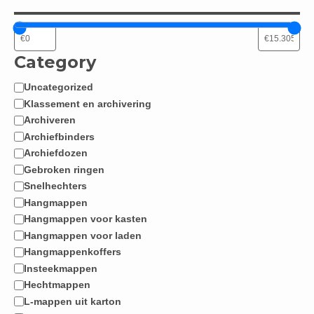
Category
Uncategorized
Categorie
Klassement en archivering
Archiveren
Archiefbinders
Archiefdozen
Gebroken ringen
Snelhechters
Hangmappen
Hangmappen voor kasten
Hangmappen voor laden
Hangmappenkoffers
Insteekmappen
Hechtmappen
L-mappen uit karton