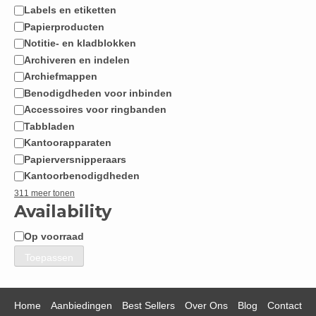
Labels en etiketten
Papierproducten
Notitie- en kladblokken
Archiveren en indelen
Archiefmappen
Benodigdheden voor inbinden
Accessoires voor ringbanden
Tabbladen
Kantoorapparaten
Papierversnipperaars
Kantoorbenodigdheden
311 meer tonen
Availability
Op voorraad
Beschikbaarheid
Toepassen
Home
Aanbiedingen
Best Sellers
Over Ons
Blog
Contact