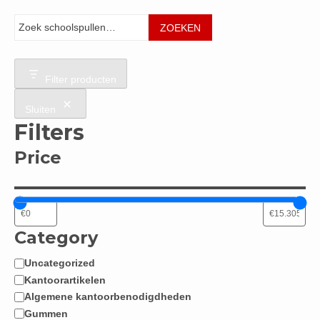
Zoeken
ZOEKEN
Filter producten
Sluiten
Filters
Price
Category
Uncategorized
Categorie
Kantoorartikelen
Algemene kantoorbenodigdheden
Gummen