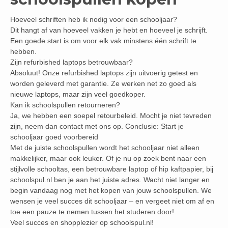
Hoeveel schriften heb ik nodig voor een schooljaar?
Dit hangt af van hoeveel vakken je hebt en hoeveel je schrijft.
Een goede start is om voor elk vak minstens één schrift te
hebben.
Zijn refurbished laptops betrouwbaar?
Absoluut! Onze refurbished laptops zijn uitvoerig getest en
worden geleverd met garantie. Ze werken net zo goed als
nieuwe laptops, maar zijn veel goedkoper.
Kan ik schoolspullen retourneren?
Ja, we hebben een soepel retourbeleid. Mocht je niet tevreden
zijn, neem dan contact met ons op. Conclusie: Start je
schooljaar goed voorbereid
Met de juiste schoolspullen wordt het schooljaar niet alleen
makkelijker, maar ook leuker. Of je nu op zoek bent naar een
stijlvolle schooltas, een betrouwbare laptop of hip kaftpapier, bij
schoolspul.nl ben je aan het juiste adres. Wacht niet langer en
begin vandaag nog met het kopen van jouw schoolspullen. We
wensen je veel succes dit schooljaar – en vergeet niet om af en
toe een pauze te nemen tussen het studeren door!
Veel succes en shopplezier op schoolspul.nl!