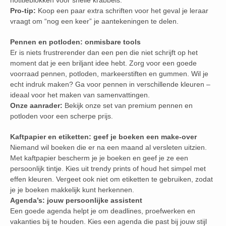
notitieblokken voor snelle krabbels.
Pro-tip:
Koop een paar extra schriften voor het geval je leraar
vraagt om “nog een keer” je aantekeningen te delen.
Pennen en potloden: onmisbare tools
Er is niets frustrerender dan een pen die niet schrijft op het
moment dat je een briljant idee hebt. Zorg voor een goede
voorraad pennen, potloden, markeerstiften en gummen. Wil je
echt indruk maken? Ga voor pennen in verschillende kleuren –
ideaal voor het maken van samenvattingen.
Onze aanrader:
Bekijk onze set van premium pennen en
potloden voor een scherpe prijs.
Kaftpapier en etiketten: geef je boeken een make-over
Niemand wil boeken die er na een maand al versleten uitzien.
Met kaftpapier bescherm je je boeken en geef je ze een
persoonlijk tintje. Kies uit trendy prints of houd het simpel met
effen kleuren. Vergeet ook niet om etiketten te gebruiken, zodat
je je boeken makkelijk kunt herkennen.
Agenda’s: jouw persoonlijke assistent
Een goede agenda helpt je om deadlines, proefwerken en
vakanties bij te houden. Kies een agenda die past bij jouw stijl