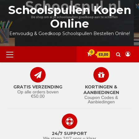
Ga
Schoolspullen Kopen
naar
de
Online
inhoud
Eenvoudig & Goedkoop Schoolspullen Bestellen Online!
Primair
0
€0,00
menu
GRATIS VERZENDING
KORTINGEN &
Op alle orders boven
AANBIEDINGEN
€50.00
Coupon Codes &
Aanbiedingen
24/7 SUPPORT
We staan 24/7 voor u klaar