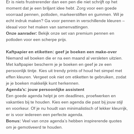
Er is niets frustrerender dan een pen die niet schrijft op het
moment dat je een briljant idee hebt. Zorg voor een goede
voorraad pennen, potloden, markeerstiften en gummen. Wil je
echt indruk maken? Ga voor pennen in verschillende kleuren –
ideaal voor het maken van samenvattingen.
Onze aanrader:
Bekijk onze set van premium pennen en
potloden voor een scherpe prijs.
Kaftpapier en etiketten: geef je boeken een make-over
Niemand wil boeken die er na een maand al versleten uitzien.
Met kaftpapier bescherm je je boeken en geef je ze een
persoonlijk tintje. Kies uit trendy prints of houd het simpel met
effen kleuren. Vergeet ook niet om etiketten te gebruiken, zodat
je je boeken makkelijk kunt herkennen.
Agenda’s: jouw persoonlijke assistent
Een goede agenda helpt je om deadlines, proefwerken en
vakanties bij te houden. Kies een agenda die past bij jouw stijl
en voorkeur. Of je nu houdt van minimalistisch of lekker kleurrijk,
er is voor iedereen een perfecte agenda.
Bonus:
Veel van onze agenda’s hebben inspirerende quotes
om je gemotiveerd te houden.