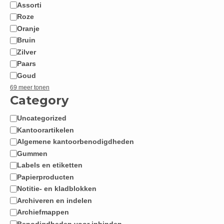
Assorti
Roze
Oranje
Bruin
Zilver
Paars
Goud
69 meer tonen
Category
Uncategorized
Categorie
Kantoorartikelen
Algemene kantoorbenodigdheden
Gummen
Labels en etiketten
Papierproducten
Notitie- en kladblokken
Archiveren en indelen
Archiefmappen
Benodigdheden voor inbinden