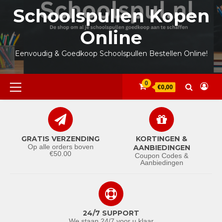
Ga
Schoolspullen Kopen
naar
de
Online
inhoud
Eenvoudig & Goedkoop Schoolspullen Bestellen Online!
Primair
0
€0,00
menu
GRATIS VERZENDING
KORTINGEN &
Op alle orders boven
AANBIEDINGEN
€50.00
Coupon Codes &
Aanbiedingen
24/7 SUPPORT
We staan 24/7 voor u klaar