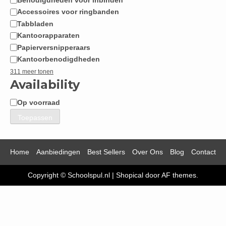
Accessoires voor ringbanden
Tabbladen
Kantoorapparaten
Papierversnipperaars
Kantoorbenodigdheden
311 meer tonen
Availability
Op voorraad
Beschikbaarheid
Toepassen
Home
Aanbiedingen
Best Sellers
Over Ons
Blog
Contact
Copyright © Schoolspul.nl
|
Shopical
door AF themes.