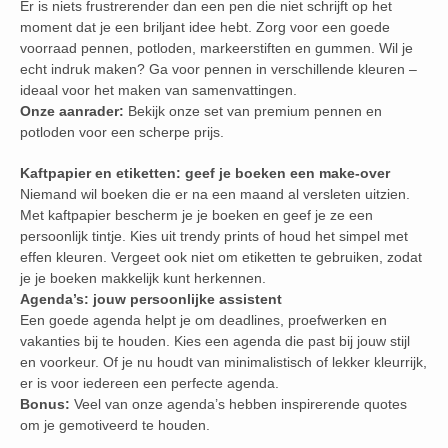
Er is niets frustrerender dan een pen die niet schrijft op het
moment dat je een briljant idee hebt. Zorg voor een goede
voorraad pennen, potloden, markeerstiften en gummen. Wil je
echt indruk maken? Ga voor pennen in verschillende kleuren –
ideaal voor het maken van samenvattingen.
Onze aanrader:
Bekijk onze set van premium pennen en
potloden voor een scherpe prijs.
Kaftpapier en etiketten: geef je boeken een make-over
Niemand wil boeken die er na een maand al versleten uitzien.
Met kaftpapier bescherm je je boeken en geef je ze een
persoonlijk tintje. Kies uit trendy prints of houd het simpel met
effen kleuren. Vergeet ook niet om etiketten te gebruiken, zodat
je je boeken makkelijk kunt herkennen.
Agenda’s: jouw persoonlijke assistent
Een goede agenda helpt je om deadlines, proefwerken en
vakanties bij te houden. Kies een agenda die past bij jouw stijl
en voorkeur. Of je nu houdt van minimalistisch of lekker kleurrijk,
er is voor iedereen een perfecte agenda.
Bonus:
Veel van onze agenda’s hebben inspirerende quotes
om je gemotiveerd te houden.