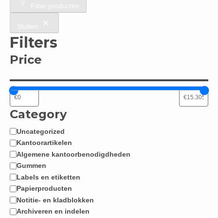
Filter producten
Sluiten
Filters
Price
Category
Uncategorized
Categorie
Kantoorartikelen
Algemene kantoorbenodigdheden
Gummen
Labels en etiketten
Papierproducten
Notitie- en kladblokken
Archiveren en indelen