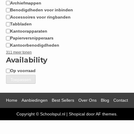
Archiefmappen
Benodigdheden voor inbinden
Accessoires voor ringbanden
Tabbladen
Kantoorapparaten
Papierversnipperaars
Kantoorbenodigdheden
311 meer tonen
Availability
Op voorraad
Beschikbaarheid
Toepassen
Home
Aanbiedingen
Best Sellers
Over Ons
Blog
Contact
Copyright © Schoolspul.nl
|
Shopical
door AF themes.