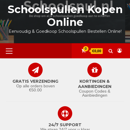
Ga
Schoolspullen Kopen
naar
de
Online
inhoud
Eenvoudig & Goedkoop Schoolspullen Bestellen Online!
Primair
0
€0,00
menu
GRATIS VERZENDING
KORTINGEN &
Op alle orders boven
AANBIEDINGEN
€50.00
Coupon Codes &
Aanbiedingen
24/7 SUPPORT
We staan 24/7 voor u klaar