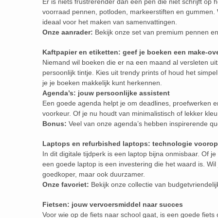
Er is niets frustrerender dan een pen die niet schrijft op
voorraad pennen, potloden, markeerstiften en gummen. W
ideaal voor het maken van samenvattingen.
Onze aanrader:
Bekijk onze set van premium pennen en 
Kaftpapier en etiketten: geef je boeken een make-ov
Niemand wil boeken die er na een maand al versleten uit
persoonlijk tintje. Kies uit trendy prints of houd het simp
je je boeken makkelijk kunt herkennen.
Agenda’s: jouw persoonlijke assistent
Een goede agenda helpt je om deadlines, proefwerken en v
voorkeur. Of je nu houdt van minimalistisch of lekker kleu
Bonus:
Veel van onze agenda’s hebben inspirerende qu
Laptops en refurbished laptops: technologie voorop
In dit digitale tijdperk is een laptop bijna onmisbaar. Of 
een goede laptop is een investering die het waard is. Wil
goedkoper, maar ook duurzamer.
Onze favoriet:
Bekijk onze collectie van budgetvriendelij
Fietsen: jouw vervoersmiddel naar succes
Voor wie op de fiets naar school gaat, is een goede fiets 