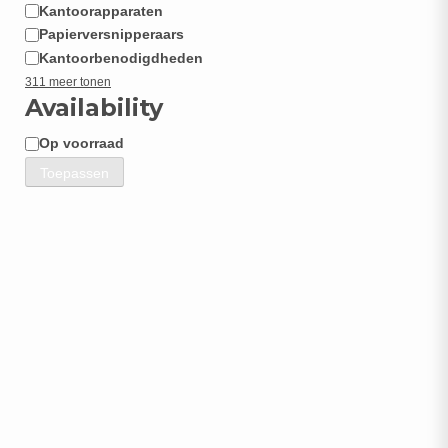
Kantoorapparaten
Papierversnipperaars
Kantoorbenodigdheden
311 meer tonen
Availability
Op voorraad
Beschikbaarheid
Toepassen