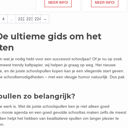
MEER INFO!
MEER INFO!
4
…
222
223
224
→
De ultieme gids om het
rten
n wat je nodig hebt voor een succesvol schooljaar! Of je nu op zoek
meest trendy kaftpapier, wij helpen je graag op weg. Het nieuwe
e, en de juiste schoolspullen kopen kan je een vliegende start geven.
tiële schoolbenodigdheden – met een vleugje humor natuurlijk. Dus pak
ullen zo belangrijk?
werk is. Met de juiste schoolspullen ben je niet alleen goed
Een mooie agenda en een goed gevulde schooltas maken zelfs de meest
ien helpt het hebben van kwalitatieve spullen om langer plezier te
en.