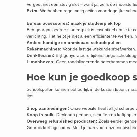
Vergeet niet een stevig slot – want ja, zelfs de mooiste fie
Extra:
We hebben regelmatig acties voor degelijke schoo
Bureau accessoires: maak je studeerplek top
Een georganiseerde studeerplek is essentieel om je te
verlichting. Het helpt je niet alleen efficiënter te werken,
Andere handige en onmisbare schoolspullen
Rekenmachines:
Voor de lastige wiskundeproefwerken.
Drinkflessen:
Blijf gehydrateerd tijdens lange schooldag
Lunchboxen:
Geen rondslingerende boterhammen meer 
Hoe kun je goedkoop 
Schoolspullen kunnen behoorlijk in de kosten lopen, maar
tips:
Shop aanbiedingen:
Onze website heeft altijd scherpe 
Koop in bulk:
Denk aan pennen, schriften en kaftpapier.
Overweeg refurbished producten:
Zoals eerder genoem
Gebruik kortingscodes: Meld je aan voor onze nieuwsbrie