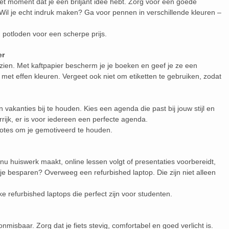
 het moment dat je een briljant idee hebt. Zorg voor een goede
il je echt indruk maken? Ga voor pennen in verschillende kleuren –
potloden voor een scherpe prijs.
er
zien. Met kaftpapier bescherm je je boeken en geef je ze een
el met effen kleuren. Vergeet ook niet om etiketten te gebruiken, zodat
akanties bij te houden. Kies een agenda die past bij jouw stijl en
rrijk, er is voor iedereen een perfecte agenda.
otes om je gemotiveerd te houden.
je nu huiswerk maakt, online lessen volgt of presentaties voorbereidt,
 je besparen? Overweeg een refurbished laptop. Die zijn niet alleen
ke refurbished laptops die perfect zijn voor studenten.
onmisbaar. Zorg dat je fiets stevig, comfortabel en goed verlicht is.