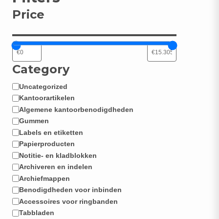
Price
N
Category
Uncategorized
Categorie
Kantoorartikelen
Algemene kantoorbenodigdheden
Gummen
Labels en etiketten
Papierproducten
Notitie- en kladblokken
Archiveren en indelen
Archiefmappen
Benodigdheden voor inbinden
Accessoires voor ringbanden
Tabbladen