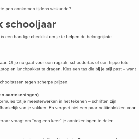
apotte pen aankomen tijdens wiskunde?
k schooljaar
r is een handige checklist om je te helpen de belangrijkste
jaar. Of je nu gaat voor een rugzak, schoudertas of een hippe tote
ptop en lunchpakket te dragen. Kies een tas die bij je stijl past – want
 schooltassen tegen scherpe prijzen.
(en aantekeningen)
rmules tot je meesterwerken in het tekenen – schriften zijn
afhankelijk van je vakken. En vergeet niet een paar notitieblokken voor
 leraar vraagt om “nog een keer” je aantekeningen te delen.