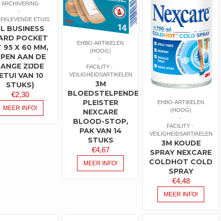
ARCHIVERING
LFKLEVENDE ETUIS
3L BUSINESS
ARD POCKET
EHBO-ARTIKELEN
 95 X 60 MM,
(HOOG)
PEN AAN DE
LANGE ZIJDE
FACILITY
(ETUI VAN 10
VEILIGHEIDSARTIKELEN
3M
STUKS)
BLOEDSTELPENDE
€
2,30
PLEISTER
EHBO-ARTIKELEN
MEER INFO!
(HOOG)
NEXCARE
BLOOD-STOP,
FACILITY
PAK VAN 14
VEILIGHEIDSARTIKELEN
STUKS
3M KOUDE
€
4,67
SPRAY NEXCARE
COLDHOT COLD
MEER INFO!
SPRAY
€
4,48
MEER INFO!