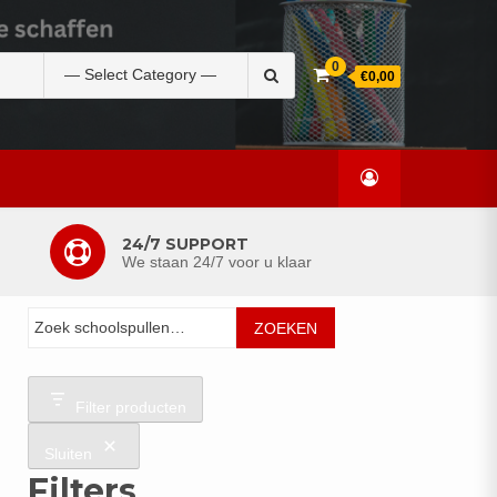
Zoek
0
€0,00
naar:
24/7 SUPPORT
We staan 24/7 voor u klaar
Zoeken
ZOEKEN
Filter producten
Sluiten
Filters