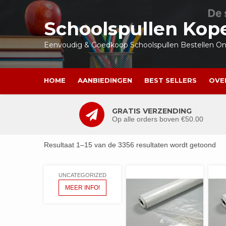
Ga
naar
Schoolspullen Kop
de
inhoud
Eenvoudig & Goedkoop Schoolspullen Bestellen Onl
HOME
AANBIEDINGEN
BEST SELLERS
OVE
GRATIS VERZENDING
Op alle orders boven €50.00
Resultaat 1–15 van de 3356 resultaten wordt getoond
UNCATEGORIZED
MEER INFO!