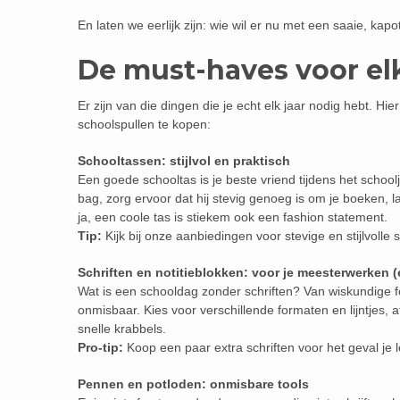
En laten we eerlijk zijn: wie wil er nu met een saaie, k
De must-haves voor el
Er zijn van die dingen die je echt elk jaar nodig hebt. Hie
schoolspullen te kopen:
Schooltassen: stijlvol en praktisch
Een goede schooltas is je beste vriend tijdens het school
bag, zorg ervoor dat hij stevig genoeg is om je boeken, la
ja, een coole tas is stiekem ook een fashion statement.
Tip:
Kijk bij onze aanbiedingen voor stevige en stijlvolle
Schriften en notitieblokken: voor je meesterwerken 
Wat is een schooldag zonder schriften? Van wiskundige fo
onmisbaar. Kies voor verschillende formaten en lijntjes, 
snelle krabbels.
Pro-tip:
Koop een paar extra schriften voor het geval je
Pennen en potloden: onmisbare tools