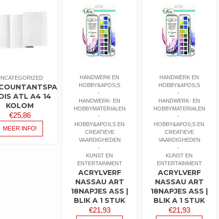
HANDWERK EN
HANDWERK EN
UNCATEGORIZED
HOBBY&APOS;S
HOBBY&APOS;S
COUNTANTSPAPIER
OIS ATL A4 14
HANDWERK- EN
HANDWERK- EN
KOLOM
HOBBYMATERIALEN
HOBBYMATERIALEN
€
25,86
HOBBY&APOS;S EN
HOBBY&APOS;S EN
MEER INFO!
CREATIEVE
CREATIEVE
VAARDIGHEDEN
VAARDIGHEDEN
KUNST EN
KUNST EN
ENTERTAINMENT
ENTERTAINMENT
ACRYLVERF
ACRYLVERF
NASSAU ART
NASSAU ART
18NAPJES ASS |
18NAPJES ASS |
BLIK A 1 STUK
BLIK A 1 STUK
€
21,93
€
21,93