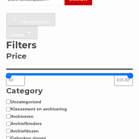
Filter producten
Sluiten
Filters
Price
Category
Uncategorized
Categorie
Klassement en archivering
Archiveren
Archiefbinders
Archiefdozen
Gebroken ringen