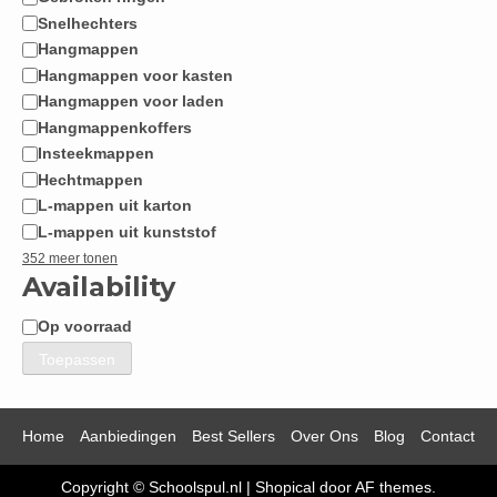
Snelhechters
Hangmappen
Hangmappen voor kasten
Hangmappen voor laden
Hangmappenkoffers
Insteekmappen
Hechtmappen
L-mappen uit karton
L-mappen uit kunststof
352 meer tonen
Availability
Op voorraad
Beschikbaarheid
Toepassen
Home
Aanbiedingen
Best Sellers
Over Ons
Blog
Contact
Copyright © Schoolspul.nl
|
Shopical
door AF themes.