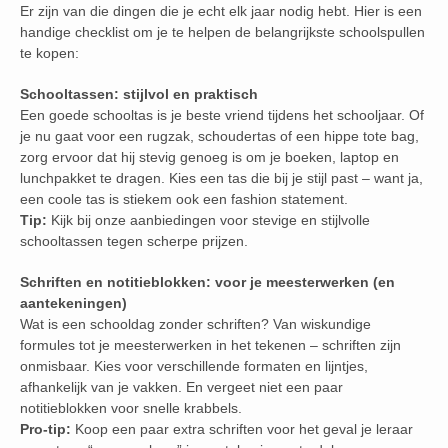
Er zijn van die dingen die je echt elk jaar nodig hebt. Hier is een
handige checklist om je te helpen de belangrijkste schoolspullen
te kopen:
Schooltassen: stijlvol en praktisch
Een goede schooltas is je beste vriend tijdens het schooljaar. Of
je nu gaat voor een rugzak, schoudertas of een hippe tote bag,
zorg ervoor dat hij stevig genoeg is om je boeken, laptop en
lunchpakket te dragen. Kies een tas die bij je stijl past – want ja,
een coole tas is stiekem ook een fashion statement.
Tip:
Kijk bij onze aanbiedingen voor stevige en stijlvolle
schooltassen tegen scherpe prijzen.
Schriften en notitieblokken: voor je meesterwerken (en
aantekeningen)
Wat is een schooldag zonder schriften? Van wiskundige
formules tot je meesterwerken in het tekenen – schriften zijn
onmisbaar. Kies voor verschillende formaten en lijntjes,
afhankelijk van je vakken. En vergeet niet een paar
notitieblokken voor snelle krabbels.
Pro-tip:
Koop een paar extra schriften voor het geval je leraar