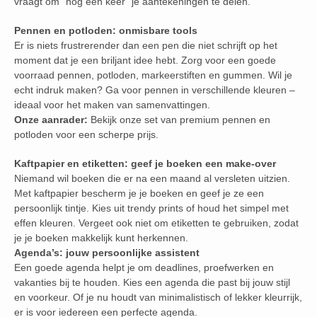
vraagt om “nog een keer” je aantekeningen te delen.
Pennen en potloden: onmisbare tools
Er is niets frustrerender dan een pen die niet schrijft op het
moment dat je een briljant idee hebt. Zorg voor een goede
voorraad pennen, potloden, markeerstiften en gummen. Wil je
echt indruk maken? Ga voor pennen in verschillende kleuren –
ideaal voor het maken van samenvattingen.
Onze aanrader:
Bekijk onze set van premium pennen en
potloden voor een scherpe prijs.
Kaftpapier en etiketten: geef je boeken een make-over
Niemand wil boeken die er na een maand al versleten uitzien.
Met kaftpapier bescherm je je boeken en geef je ze een
persoonlijk tintje. Kies uit trendy prints of houd het simpel met
effen kleuren. Vergeet ook niet om etiketten te gebruiken, zodat
je je boeken makkelijk kunt herkennen.
Agenda’s: jouw persoonlijke assistent
Een goede agenda helpt je om deadlines, proefwerken en
vakanties bij te houden. Kies een agenda die past bij jouw stijl
en voorkeur. Of je nu houdt van minimalistisch of lekker kleurrijk,
er is voor iedereen een perfecte agenda.