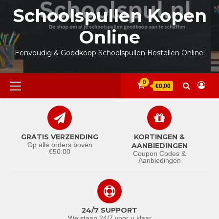
Ga
Schoolspullen Kopen
naar
de
Online
inhoud
Eenvoudig & Goedkoop Schoolspullen Bestellen Online!
Primair
0
€0,00
menu
GRATIS VERZENDING
KORTINGEN &
Op alle orders boven
AANBIEDINGEN
€50.00
Coupon Codes &
Aanbiedingen
24/7 SUPPORT
We staan 24/7 voor u klaar