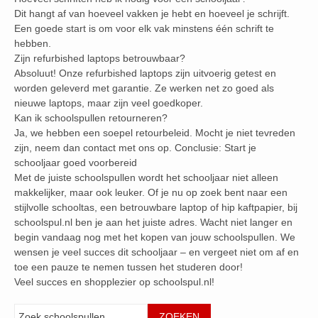
Dit hangt af van hoeveel vakken je hebt en hoeveel je schrijft.
Een goede start is om voor elk vak minstens één schrift te
hebben.
Zijn refurbished laptops betrouwbaar?
Absoluut! Onze refurbished laptops zijn uitvoerig getest en
worden geleverd met garantie. Ze werken net zo goed als
nieuwe laptops, maar zijn veel goedkoper.
Kan ik schoolspullen retourneren?
Ja, we hebben een soepel retourbeleid. Mocht je niet tevreden
zijn, neem dan contact met ons op. Conclusie: Start je
schooljaar goed voorbereid
Met de juiste schoolspullen wordt het schooljaar niet alleen
makkelijker, maar ook leuker. Of je nu op zoek bent naar een
stijlvolle schooltas, een betrouwbare laptop of hip kaftpapier, bij
schoolspul.nl ben je aan het juiste adres. Wacht niet langer en
begin vandaag nog met het kopen van jouw schoolspullen. We
wensen je veel succes dit schooljaar – en vergeet niet om af en
toe een pauze te nemen tussen het studeren door!
Veel succes en shopplezier op schoolspul.nl!
Zoeken
ZOEKEN