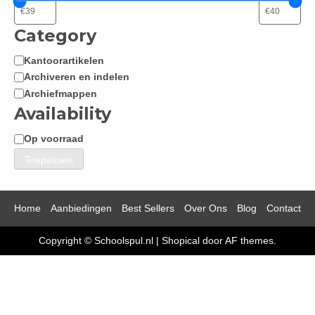
Category
Kantoorartikelen
Categorie
Archiveren en indelen
Archiefmappen
Availability
Op voorraad
Beschikbaarheid
Toepassen
Home
Aanbiedingen
Best Sellers
Over Ons
Blog
Contact
Copyright © Schoolspul.nl
|
Shopical
door AF themes.