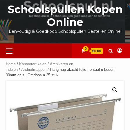
Ga
Schoolspullen Kopen
naar
de
Online
inhoud
Eenvoudig & Goedkoop Schoolspullen Bestellen Online!
Primair
0
€0,00
menu
Home
/
Kantoorartikelen
/
Archiveren en
indelen
/
Archiefmappen
/ Hangmap alzicht folio frontaal u-bodem
30mm grijs | Omdoos a 25 stuk