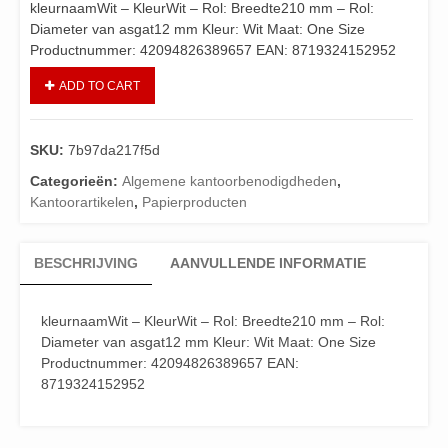
kleurnaamWit – KleurWit – Rol: Breedte210 mm – Rol:
Diameter van asgat12 mm Kleur: Wit Maat: One Size
Productnummer: 42094826389657 EAN: 8719324152952
ADD TO CART
SKU:
7b97da217f5d
Categorieën:
Algemene kantoorbenodigdheden
,
Kantoorartikelen
,
Papierproducten
BESCHRIJVING
AANVULLENDE INFORMATIE
kleurnaamWit – KleurWit – Rol: Breedte210 mm – Rol:
Diameter van asgat12 mm Kleur: Wit Maat: One Size
Productnummer: 42094826389657 EAN:
8719324152952