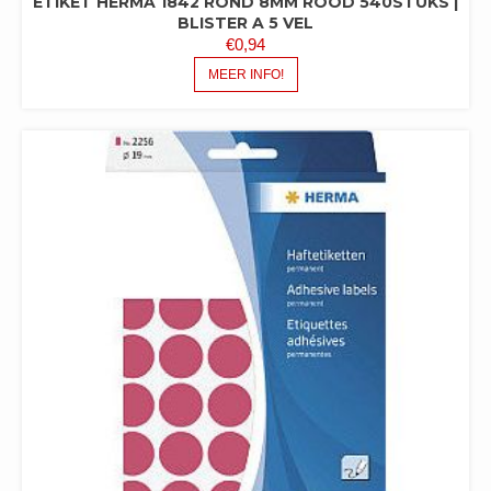
ETIKET HERMA 1842 ROND 8MM ROOD 540STUKS |
BLISTER A 5 VEL
€
0,94
MEER INFO!