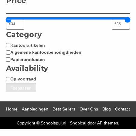
Price
Category
Kantoorartikelen
Categorie
Algemene kantoorbenodigdheden
Papierproducten
Availability
Op voorraad
Beschikbaarheid
Toepassen
Home
Aanbiedingen
Best Sellers
Over Ons
Blog
Contact
Copyright © Schoolspul.nl
|
Shopical
door AF themes.