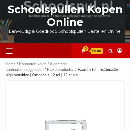
Ga
Schoolspullen Kopen
naar
de
Online
inhoud
Eenvoudig & Goedkoop Schoolspullen Bestellen Online!
Primair
0
€0,00
menu
Home
/
Kantoorartikelen
/
Algemene
kantoorbenodigdheden
/
Papierproducten
/ Faxrol 210mmx15mx12mm
high sensitive | Omdoos a 12 rol | 12 stuks