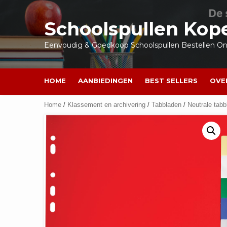
Ga
naar
Schoolspullen Kop
de
inhoud
Eenvoudig & Goedkoop Schoolspullen Bestellen Onl
HOME
AANBIEDINGEN
BEST SELLERS
OVE
Home
/
Klassement en archivering
/
Tabbladen
/
Neutrale tabb