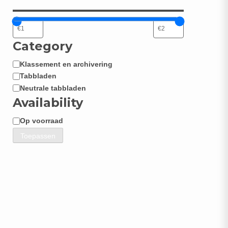
Category
Klassement en archivering
Categorie
Tabbladen
Neutrale tabbladen
Availability
Op voorraad
Beschikbaarheid
Toepassen