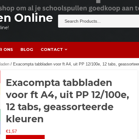
en Online
ine!
R ONS
BLOG
CONTACT
laden
/ Exacompta tabbladen voor ft A4, uit PP 12/100e, 12 tabs, geassortee
Exacompta tabbladen
voor ft A4, uit PP 12/100e,
12 tabs, geassorteerde
kleuren
€
1,57