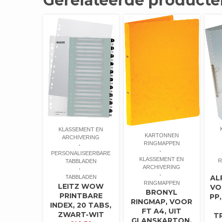
Gerelateerde producte
KLASSEMENT EN
KARTONNEN
ARCHIVERING
RINGMAPPEN
PERSONALISEERBARE
KLASSEMENT EN
R
TABBLADEN
ARCHIVERING
AL
TABBLADEN
RINGMAPPEN
LEITZ WOW
VO
BRONYL
PRINTBARE
PP,
RINGMAP, VOOR
INDEX, 20 TABS,
FT A4, UIT
ZWART-WIT
T
GLANSKARTON,