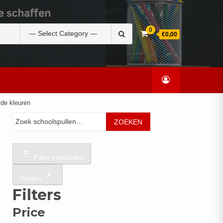
Zoek
0
€0,00
naar:
rde kleuren
Zoeken
ZOEKEN
Filter producten
Sluiten
Filters
Price