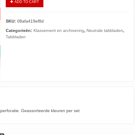
ADD TO CART
SKU:
08afa419ef8d
Categorieën:
Klassement en archivering
,
Neutrale tabbladen
,
Tabbladen
perforatie. Geassorteerde kleuren per set.