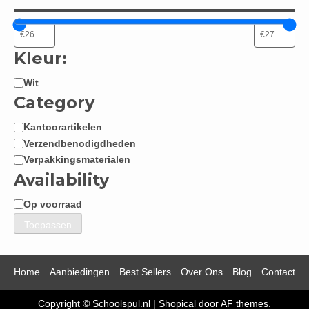
Kleur:
Wit
Kleur:
Category
Kantoorartikelen
Categorie
Verzendbenodigdheden
Verpakkingsmaterialen
Availability
Op voorraad
Beschikbaarheid
Toepassen
Home
Aanbiedingen
Best Sellers
Over Ons
Blog
Contact
Copyright © Schoolspul.nl
|
Shopical
door AF themes.