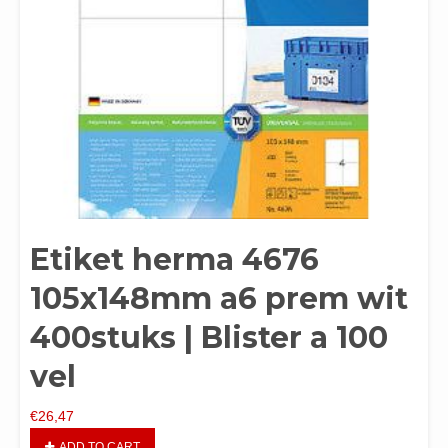
Etiket herma 4676
105x148mm a6 prem wit
400stuks | Blister a 100
vel
€
26,47
ADD TO CART