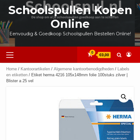
Ga
Schoolspullen Kopen
naar
de
Online
inhoud
Eenvoudig & Goedkoop Schoolspullen Bestellen Online!
Primair
0
€0,00
menu
Home
/
Kantoorartikelen
/
Algemene kantoorbenodigdheden
/
Labels
en etiketten
/ Etiket herma 4216 105x148mm folie 100stuks zilver |
Blister a 25 vel