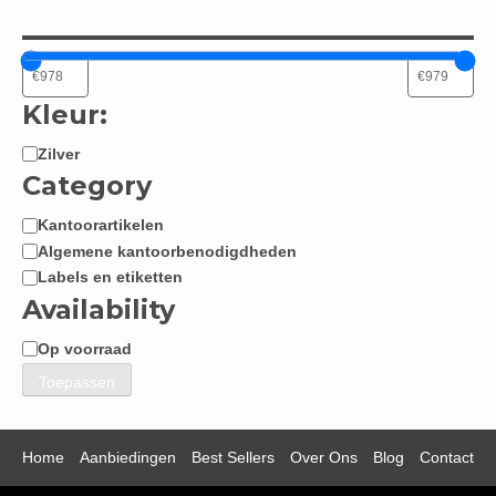
Kleur:
Zilver
Kleur:
Category
Kantoorartikelen
Categorie
Algemene kantoorbenodigdheden
Labels en etiketten
Availability
Op voorraad
Beschikbaarheid
Toepassen
Home
Aanbiedingen
Best Sellers
Over Ons
Blog
Contact