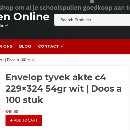
en Online
ine!
R ONS
BLOG
CONTACT
it | Doos a 100 stuk
Envelop tyvek akte c4
229×324 54gr wit | Doos a
100 stuk
€
48,69
ADD TO CART