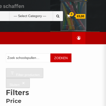
Zoek
0
€0,00
naar:
Zoeken
ZOEKEN
Filter producten
Sluiten
Filters
Price