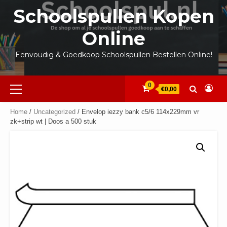
Ga
Schoolspullen Kopen
naar
de
Online
inhoud
Eenvoudig & Goedkoop Schoolspullen Bestellen Online!
Primair
0
€0,00
menu
Home
/
Uncategorized
/ Envelop iezzy bank c5/6 114x229mm vr
zk+strip wt | Doos a 500 stuk