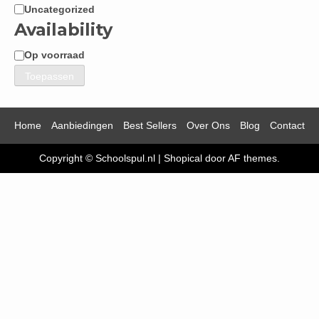
Uncategorized
Categorie
Availability
Op voorraad
Beschikbaarheid
Toepassen
Home
Aanbiedingen
Best Sellers
Over Ons
Blog
Contact
Copyright © Schoolspul.nl
|
Shopical
door AF themes.