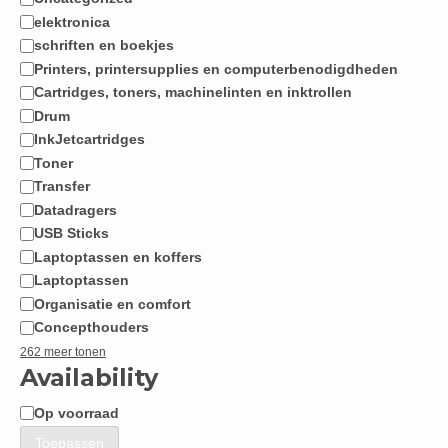
Categorie
elektronica
schriften en boekjes
Printers, printersupplies en computerbenodigdheden
Cartridges, toners, machinelinten en inktrollen
Drum
InkJetcartridges
Toner
Transfer
Datadragers
USB Sticks
Laptoptassen en koffers
Laptoptassen
Organisatie en comfort
Concepthouders
262 meer tonen
Availability
Op voorraad
Beschikbaarheid
Toepassen