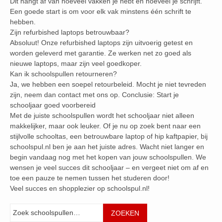
Dit hangt af van hoeveel vakken je hebt en hoeveel je schrijft.
Een goede start is om voor elk vak minstens één schrift te
hebben.
Zijn refurbished laptops betrouwbaar?
Absoluut! Onze refurbished laptops zijn uitvoerig getest en
worden geleverd met garantie. Ze werken net zo goed als
nieuwe laptops, maar zijn veel goedkoper.
Kan ik schoolspullen retourneren?
Ja, we hebben een soepel retourbeleid. Mocht je niet tevreden
zijn, neem dan contact met ons op. Conclusie: Start je
schooljaar goed voorbereid
Met de juiste schoolspullen wordt het schooljaar niet alleen
makkelijker, maar ook leuker. Of je nu op zoek bent naar een
stijlvolle schooltas, een betrouwbare laptop of hip kaftpapier, bij
schoolspul.nl ben je aan het juiste adres. Wacht niet langer en
begin vandaag nog met het kopen van jouw schoolspullen. We
wensen je veel succes dit schooljaar – en vergeet niet om af en
toe een pauze te nemen tussen het studeren door!
Veel succes en shopplezier op schoolspul.nl!
Zoeken
ZOEKEN