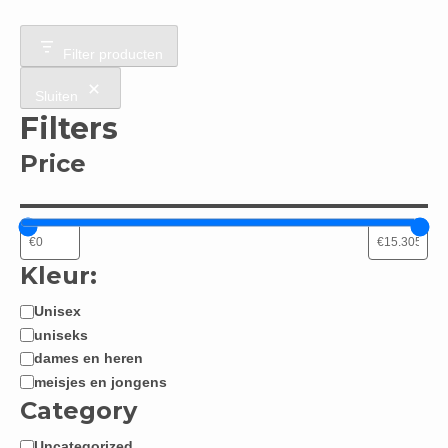
Filter producten
Sluiten
Filters
Price
Kleur:
Unisex
Jongen
uniseks
/
dames en heren
Meisje:
meisjes en jongens
Category
Uncategorized