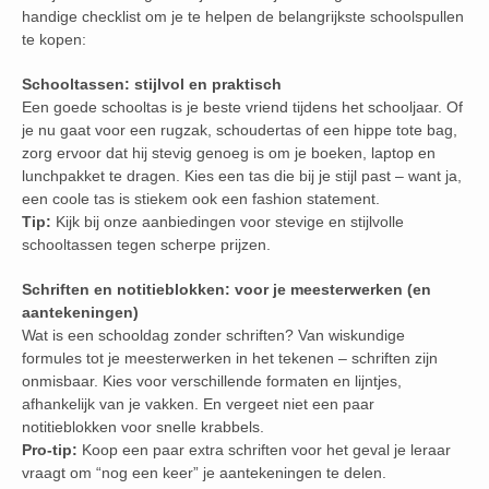
handige checklist om je te helpen de belangrijkste schoolspullen
te kopen:
Schooltassen: stijlvol en praktisch
Een goede schooltas is je beste vriend tijdens het schooljaar. Of
je nu gaat voor een rugzak, schoudertas of een hippe tote bag,
zorg ervoor dat hij stevig genoeg is om je boeken, laptop en
lunchpakket te dragen. Kies een tas die bij je stijl past – want ja,
een coole tas is stiekem ook een fashion statement.
Tip:
Kijk bij onze aanbiedingen voor stevige en stijlvolle
schooltassen tegen scherpe prijzen.
Schriften en notitieblokken: voor je meesterwerken (en
aantekeningen)
Wat is een schooldag zonder schriften? Van wiskundige
formules tot je meesterwerken in het tekenen – schriften zijn
onmisbaar. Kies voor verschillende formaten en lijntjes,
afhankelijk van je vakken. En vergeet niet een paar
notitieblokken voor snelle krabbels.
Pro-tip:
Koop een paar extra schriften voor het geval je leraar
vraagt om “nog een keer” je aantekeningen te delen.