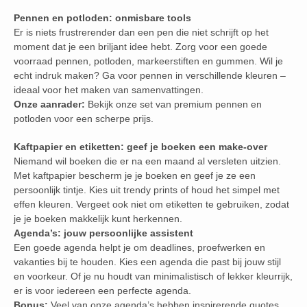
Pennen en potloden: onmisbare tools
Er is niets frustrerender dan een pen die niet schrijft op het
moment dat je een briljant idee hebt. Zorg voor een goede
voorraad pennen, potloden, markeerstiften en gummen. Wil je
echt indruk maken? Ga voor pennen in verschillende kleuren –
ideaal voor het maken van samenvattingen.
Onze aanrader:
Bekijk onze set van premium pennen en
potloden voor een scherpe prijs.
Kaftpapier en etiketten: geef je boeken een make-over
Niemand wil boeken die er na een maand al versleten uitzien.
Met kaftpapier bescherm je je boeken en geef je ze een
persoonlijk tintje. Kies uit trendy prints of houd het simpel met
effen kleuren. Vergeet ook niet om etiketten te gebruiken, zodat
je je boeken makkelijk kunt herkennen.
Agenda’s: jouw persoonlijke assistent
Een goede agenda helpt je om deadlines, proefwerken en
vakanties bij te houden. Kies een agenda die past bij jouw stijl
en voorkeur. Of je nu houdt van minimalistisch of lekker kleurrijk,
er is voor iedereen een perfecte agenda.
Bonus:
Veel van onze agenda’s hebben inspirerende quotes