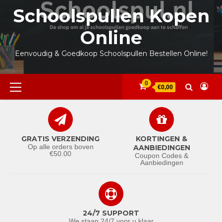
Ga
Schoolspullen Kopen
naar
de
Online
inhoud
Eenvoudig & Goedkoop Schoolspullen Bestellen Online!
Primair
0
€0,00
menu
GRATIS VERZENDING
KORTINGEN &
Op alle orders boven
AANBIEDINGEN
€50.00
Coupon Codes &
Aanbiedingen
24/7 SUPPORT
We staan 24/7 voor u klaar