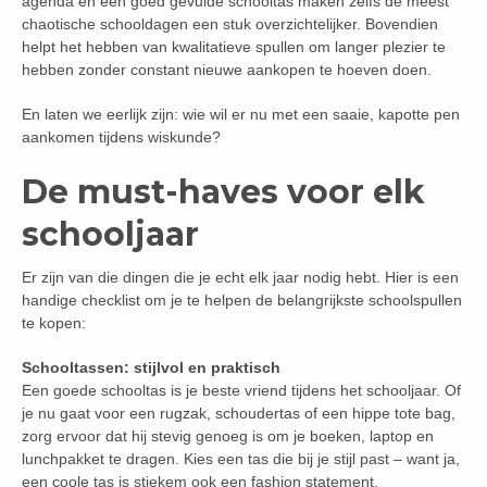
agenda en een goed gevulde schooltas maken zelfs de meest
chaotische schooldagen een stuk overzichtelijker. Bovendien
helpt het hebben van kwalitatieve spullen om langer plezier te
hebben zonder constant nieuwe aankopen te hoeven doen.
En laten we eerlijk zijn: wie wil er nu met een saaie, kapotte pen
aankomen tijdens wiskunde?
De must-haves voor elk
schooljaar
Er zijn van die dingen die je echt elk jaar nodig hebt. Hier is een
handige checklist om je te helpen de belangrijkste schoolspullen
te kopen:
Schooltassen: stijlvol en praktisch
Een goede schooltas is je beste vriend tijdens het schooljaar. Of
je nu gaat voor een rugzak, schoudertas of een hippe tote bag,
zorg ervoor dat hij stevig genoeg is om je boeken, laptop en
lunchpakket te dragen. Kies een tas die bij je stijl past – want ja,
een coole tas is stiekem ook een fashion statement.