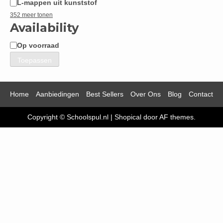
L-mappen uit kunststof
352 meer tonen
Availability
Op voorraad
Beschikbaarheid
Toepassen
Home
Aanbiedingen
Best Sellers
Over Ons
Blog
Contact
Copyright © Schoolspul.nl
|
Shopical
door AF themes.