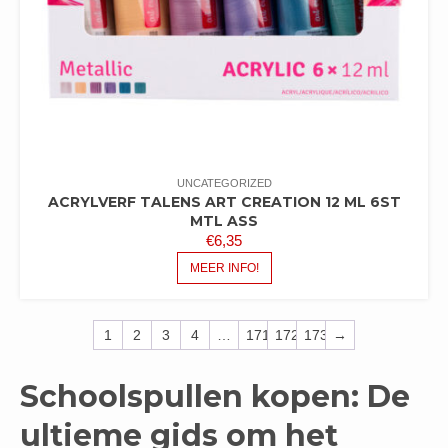
UNCATEGORIZED
ACRYLVERF TALENS ART CREATION 12 ML 6ST
MTL ASS
€
6,35
MEER INFO!
1
2
3
4
…
171
172
173
→
Schoolspullen kopen: De
ultieme gids om het