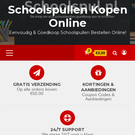
Ga
Schoolspullen Kopen
naar
de
Online
inhoud
Eenvoudig & Goedkoop Schoolspullen Bestellen Online!
Primair
0
€0,00
menu
GRATIS VERZENDING
KORTINGEN &
Op alle orders boven
AANBIEDINGEN
€50.00
Coupon Codes &
Aanbiedingen
24/7 SUPPORT
We staan 24/7 voor u klaar