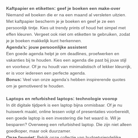
Kaftpapier en etiketten: geef je boeken een make-over
Niemand wil boeken die er na een maand al versleten uitzien.
Met kaftpapier bescherm je je boeken en geef je ze een
persoonlijk tintje. Kies uit trendy prints of houd het simpel met
effen kleuren. Vergeet ook niet om etiketten te gebruiken, zodat
je je boeken makkelijk kunt herkennen.
Agenda’s: jouw persoonlijke assistent
Een goede agenda helpt je om deadlines, proefwerken en
vakanties bij te houden. Kies een agenda die past bij jouw stijl
en voorkeur. Of je nu houdt van minimalistisch of lekker kleurrijk,
er is voor iedereen een perfecte agenda.
Bonus:
Veel van onze agenda’s hebben inspirerende quotes
om je gemotiveerd te houden.
Laptops en refurbished laptops: technologie voorop
In dit digitale tijdperk is een laptop bijna onmisbaar. Of je nu
huiswerk maakt, online lessen volgt of presentaties voorbereidt,
een goede laptop is een investering die het waard is. Wil je
besparen? Overweeg een refurbished laptop. Die zijn niet alleen
goedkoper, maar ook duurzamer.
Onze favoriet:
Bekijk onze collectie van budgetvriendelijke