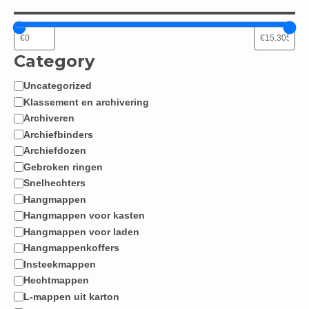
Category
Uncategorized
Categorie
Klassement en archivering
Archiveren
Archiefbinders
Archiefdozen
Gebroken ringen
Snelhechters
Hangmappen
Hangmappen voor kasten
Hangmappen voor laden
Hangmappenkoffers
Insteekmappen
Hechtmappen
L-mappen uit karton