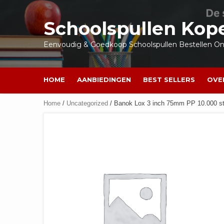
Ga
naar
Schoolspullen Kop
de
inhoud
Eenvoudig & Goedkoop Schoolspullen Bestellen Onl
HOME
AANBIEDINGEN
BEST SELLERS
OVE
Home
/
Uncategorized
/ Banok Lox 3 inch 75mm PP 10.000 s