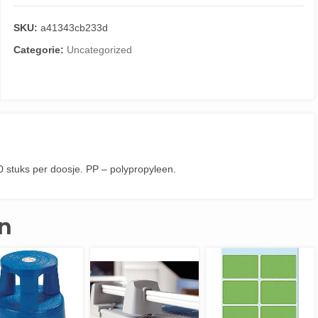
SKU:
a41343cb233d
Categorie:
Uncategorized
 stuks per doosje. PP – polypropyleen.
n