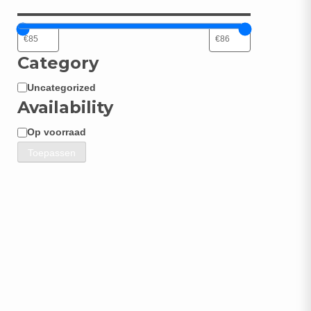
Category
Uncategorized
Categorie
Availability
Op voorraad
Beschikbaarheid
Toepassen