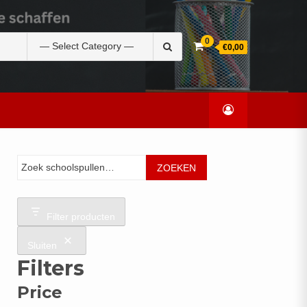
Zoek
0
€0,00
naar:
Zoeken
ZOEKEN
Filter producten
Sluiten
Filters
Price