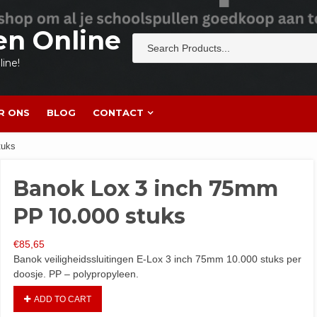
en Online
ine!
R ONS
BLOG
CONTACT
tuks
Banok Lox 3 inch 75mm
PP 10.000 stuks
€
85,65
Banok veiligheidssluitingen E-Lox 3 inch 75mm 10.000 stuks per
doosje. PP – polypropyleen.
ADD TO CART