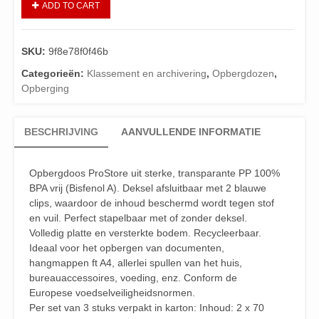
ADD TO CART
SKU:
9f8e78f0f46b
Categorieën:
Klassement en archivering
,
Opbergdozen
,
Opberging
BESCHRIJVING
AANVULLENDE INFORMATIE
Opbergdoos ProStore uit sterke, transparante PP 100%
BPA vrij (Bisfenol A). Deksel afsluitbaar met 2 blauwe
clips, waardoor de inhoud beschermd wordt tegen stof
en vuil. Perfect stapelbaar met of zonder deksel.
Volledig platte en versterkte bodem. Recycleerbaar.
Ideaal voor het opbergen van documenten,
hangmappen ft A4, allerlei spullen van het huis,
bureauaccessoires, voeding, enz. Conform de
Europese voedselveiligheidsnormen.
Per set van 3 stuks verpakt in karton: Inhoud: 2 x 70