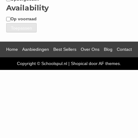
Availability
Op voorraad
Beschikbaarheid
Toepassen
Home
Aanbiedingen
Best Sellers
Over Ons
Blog
Contact
Copyright © Schoolspul.nl
|
Shopical
door AF themes.