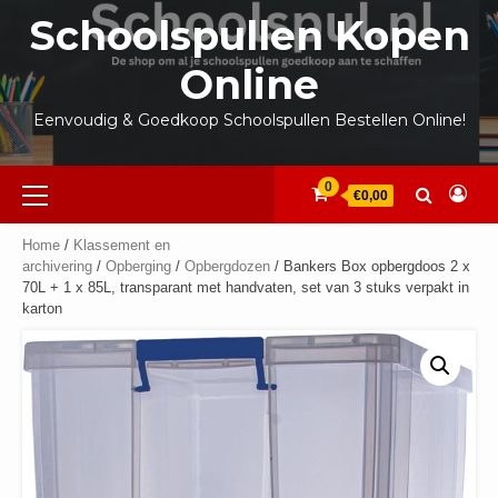
Ga
Schoolspullen Kopen
naar
de
Online
inhoud
Eenvoudig & Goedkoop Schoolspullen Bestellen Online!
Primair
0
€0,00
menu
Home
/
Klassement en
archivering
/
Opberging
/
Opbergdozen
/ Bankers Box opbergdoos 2 x
70L + 1 x 85L, transparant met handvaten, set van 3 stuks verpakt in
karton