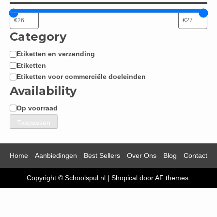
Category
Etiketten en verzending
Categorie
Etiketten
Etiketten voor commerciële doeleinden
Availability
Op voorraad
Beschikbaarheid
Toepassen
Home
Aanbiedingen
Best Sellers
Over Ons
Blog
Contact
Copyright © Schoolspul.nl
|
Shopical
door AF themes.