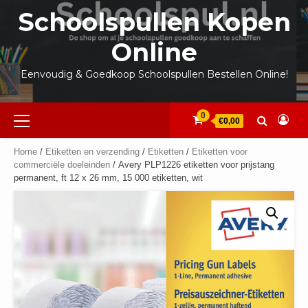
Ga
Schoolspullen Kopen
naar
de
Online
inhoud
Eenvoudig & Goedkoop Schoolspullen Bestellen Online!
Primair
0
€0,00
menu
Home
/
Etiketten en verzending
/
Etiketten
/
Etiketten voor
commerciële doeleinden
/ Avery PLP1226 etiketten voor prijstang
permanent, ft 12 x 26 mm, 15 000 etiketten, wit