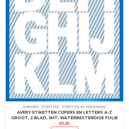
DIVERSEN
ETIKETTEN
ETIKETTEN EN VERZENDING
AVERY ETIKETTEN CIJFERS EN LETTERS A-Z
GROOT, 2 BLAD, WIT, WATERBESTENDIGE FOLIE
€
0,80