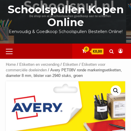
Ga
Schoolspullen Kopen
naar
de
Online
inhoud
Eenvoudig & Goedkoop Schoolspullen Bestellen Online!
Primair
0
€0,00
menu
Home
/
Etiketten en verzending
/
Etiketten
/
Etiketten voor
commerciële doeleinden
/ Avery PET08V ronde markeringsetiketten,
diameter 8 mm, blister van 2940 stuks, groen