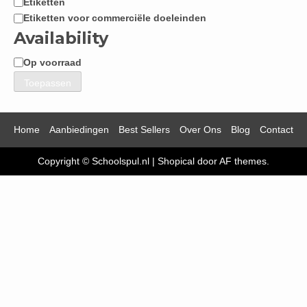
Etiketten
Etiketten voor commerciële doeleinden
Availability
Op voorraad
Beschikbaarheid
Toepassen
Home
Aanbiedingen
Best Sellers
Over Ons
Blog
Contact
Copyright © Schoolspul.nl
|
Shopical
door AF themes.