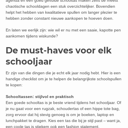
agenda en een goed gevulde schooltas maken zelfs de meest
chaotische schooldagen een stuk overzichtelijker. Bovendien
helpt het hebben van kwalitatieve spullen om langer plezier te
hebben zonder constant nieuwe aankopen te hoeven doen.
En laten we eerlijk zijn: wie wil er nu met een saaie, kapotte pen
aankomen tijdens wiskunde?
De must-haves voor elk
schooljaar
Er zijn van die dingen die je echt elk jaar nodig hebt. Hier is een
handige checklist om je te helpen de belangrijkste schoolspullen
te kopen:
Schooltassen: stijlvol en praktisch
Een goede schooltas is je beste vriend tijdens het schooljaar. Of
je nu gaat voor een rugzak, schoudertas of een hippe tote bag,
zorg ervoor dat hij stevig genoeg is om je boeken, laptop en
lunchpakket te dragen. Kies een tas die bij je stijl past – want ja,
een coole tas is stiekem ook een fashion statement.