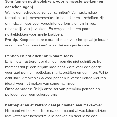
Schriften en notitieblokken: voor je meesterwerken (en
aantekeningen)
Wat is een schooldag zonder schriften? Van wiskundige
formules tot je meesterwerken in het tekenen – schriften zijn
onmisbaar. Kies voor verschillende formaten en lijntjes,
afhankelijk van je vakken. En vergeet niet een paar
notitieblokken voor snelle krabbels.
Pro-tip:
Koop een paar extra schriften voor het geval je leraar
vraagt om “nog een keer” je aantekeningen te delen.
Pennen en potloden: onmisbare tools
Er is niets frustrerender dan een pen die niet schrijft op het
moment dat je een briljant idee hebt. Zorg voor een goede
voorraad pennen, potloden, markeerstiften en gummen. Wil je
echt indruk maken? Ga voor pennen in verschillende kleuren –
ideaal voor het maken van samenvattingen.
Onze aanrader:
Bekijk onze set van premium pennen en
potloden voor een scherpe prijs.
Kaftpapier en etiketten: geef je boeken een make-over
Niemand wil boeken die er na een maand al versleten uitzien.
Met kaftpapier bescherm je je boeken en geef je ze een