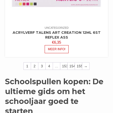
UNCATEGORIZED
ACRYLVERF TALENS ART CREATION 12ML 6ST
REFLEX ASS
€
6,35
MEER INFO!
1
2
3
4
…
153
154
155
→
Schoolspullen kopen: De
ultieme gids om het
schooljaar goed te
starten