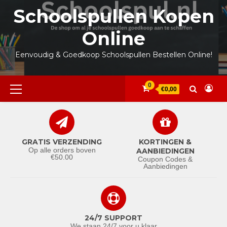
Ga
Schoolspullen Kopen
naar
de
Online
inhoud
Eenvoudig & Goedkoop Schoolspullen Bestellen Online!
Primair
0
€0,00
menu
GRATIS VERZENDING
KORTINGEN &
Op alle orders boven
AANBIEDINGEN
€50.00
Coupon Codes &
Aanbiedingen
24/7 SUPPORT
We staan 24/7 voor u klaar