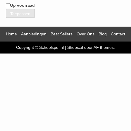
Op voorraad
Beschikbaarheid
Toepassen
Home
Aanbiedingen
Best Sellers
Over Ons
Blog
Contact
Copyright © Schoolspul.nl
|
Shopical
door AF themes.