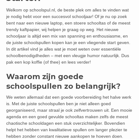
Welkom op schoolspul.nl, de beste plek om alles te vinden wat
je nodig hebt voor een succesvol schooljaar! Of je nu op zoek
bent naar een nieuwe laptop, een stoere schooltas of de meest
trendy kaftpapier, wij helpen je graag op weg. Het nieuwe
schooljaar is altijd een mix van spanning en enthousiasme, en
de juiste schoolspullen kopen kan je een vliegende start geven.
In dit artikel vind je alles wat je moet weten over essentiële
schoolbenodigdheden – met een vleugje humor natuurlijk. Dus
pak een kop koffie (of thee) en lees verder!
Waarom zijn goede
schoolspullen zo belangrijk?
We weten allemaal dat een goede voorbereiding het halve werk
is. Met de juiste schoolspullen ben je niet alleen goed
georganiseerd, maar straal je ook zelfvertrouwen uit. Een mooie
agenda en een goed gevulde schooltas maken zelfs de meest
chaotische schooldagen een stuk overzichtelijker. Bovendien
helpt het hebben van kwalitatieve spullen om langer plezier te
hebben zonder constant nieuwe aankopen te hoeven doen.