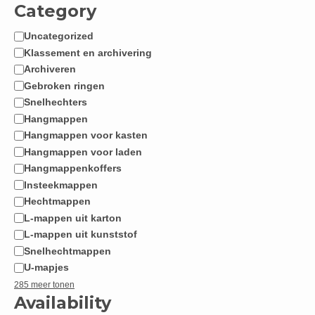
Category
Uncategorized
Categorie
Klassement en archivering
Archiveren
Gebroken ringen
Snelhechters
Hangmappen
Hangmappen voor kasten
Hangmappen voor laden
Hangmappenkoffers
Insteekmappen
Hechtmappen
L-mappen uit karton
L-mappen uit kunststof
Snelhechtmappen
U-mapjes
285 meer tonen
Availability