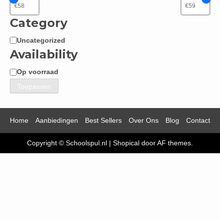
Category
Uncategorized
Categorie
Availability
Op voorraad
Beschikbaarheid
Toepassen
Home
Aanbiedingen
Best Sellers
Over Ons
Blog
Contact
Copyright © Schoolspul.nl
|
Shopical
door AF themes.