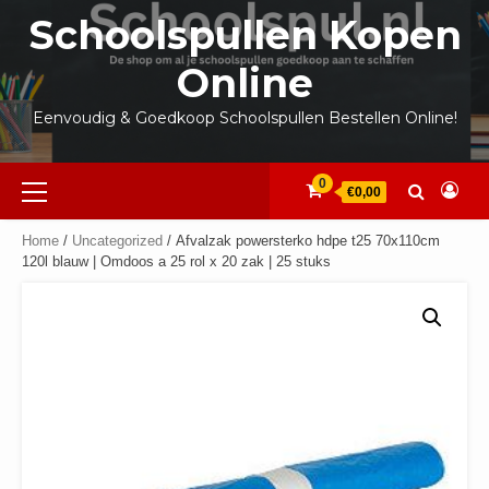
Ga
Schoolspullen Kopen
naar
de
Online
inhoud
Eenvoudig & Goedkoop Schoolspullen Bestellen Online!
Primair
0
€0,00
menu
Home
/
Uncategorized
/ Afvalzak powersterko hdpe t25 70x110cm
120l blauw | Omdoos a 25 rol x 20 zak | 25 stuks