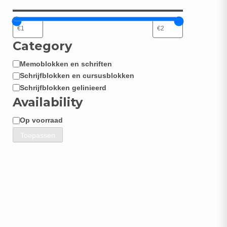
Category
Memoblokken en schriften
Categorie
Schrijfblokken en cursusblokken
Schrijfblokken gelinieerd
Availability
Op voorraad
Beschikbaarheid
Toepassen