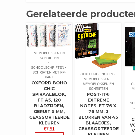
Gerelateerde producte
MEMOBLOKKEN EN
SCHRIFTEN
SCHOOLSCHRIFTEN
SCHRIFTEN MET PP-
GEKLEURDE NOTES
KAFT
MEMOBLOKKEN
OXFORD BOHO
MEMOBLOKKEN EN
C
CHIC
SCHRIFTEN
M
SPIRAALBLOK,
POST-IT®
FT A5, 120
EXTREME
SC
BLADZIJDEN,
NOTES, FT 76 X
C
GERUIT 5 MM,
76 MM, 3
GEASSORTEERDE
BLOKKEN VAN 45
C
KLEUREN
BLAADJES,
V
GEASSORTEERDE
€
7,51
V
KLEUREN