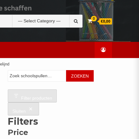
Zoek
0
€0,00
naar:
elijnd
Zoeken
ZOEKEN
Filter producten
Sluiten
Filters
Price