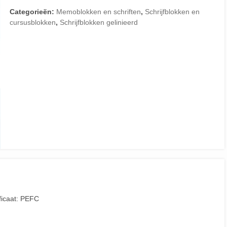
Categorieën:
Memoblokken en schriften
,
Schrijfblokken en
cursusblokken
,
Schrijfblokken gelinieerd
ificaat: PEFC