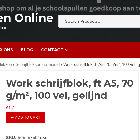
en Online
ine!
R ONS
BLOG
CONTACT
blokken
/
Schrijfblokken gelinieerd
/ Work schrijfblok, ft A5, 70 g/m², 100 vel, g
Work schrijfblok, ft A5, 70
g/m², 100 vel, gelijnd
€
1,21
ADD TO CART
SKU:
50bdb3c04d5d